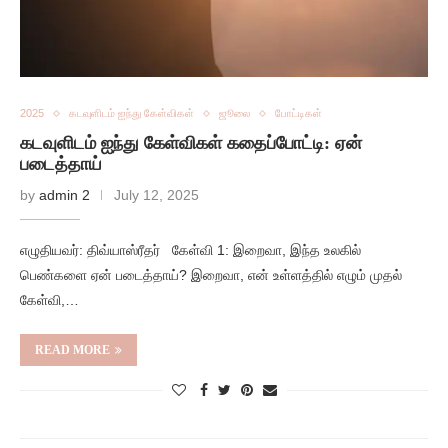
2025
கடவுளிடம் ஐந்து கேள்விகள்
ஜூலை
போட்டிகள்
கடவுளிடம் ஐந்து கேள்விகள் கதைப்போட்டி: ஏன்
படைத்தாய்
by
admin 2
July 12, 2025
எழுதியவர்: திவ்யாஸ்ரீதர் கேள்வி 1: இறைவா, இந்த உலகில்
பெண்களை ஏன் படைத்தாய்? இறைவா, என் உள்ளத்தில் எழும் முதல்
கேள்வி,…
READ MORE