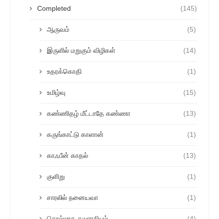
Completed
(145)
ஆருவம்
(5)
இருளில் மறுகும் விழிகள்
(14)
உதரக்கொதி
(1)
உமிழ்வு
(15)
கண்ணிதழ் மீட்டாதே கண்ணா
(13)
கருங்காட்டு காளான்
(1)
காஃபீன் காதல்
(13)
குளிறு
(1)
சாரலில் நனையவா
(1)
சொல்லாத சுவாரசியம்
(4)