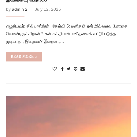
by
admin 2
July 12, 2025
எழுதியவர்: திவ்யாஸ்ரீதர் கேள்வி 5: மனிதன் ஏன் இவ்வளவு பேராசை
கொண்டிருக்கிறான்? உன் சக்தியால் மனிதனைக் கட்டுப்படுத்த
முடியாதா, இறைவா? இறைவா,…
READ MORE