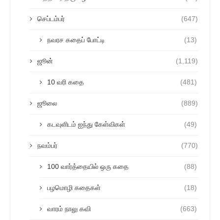
செப்டம்பர்
(647)
நவரச கதைப் போட்டி
(13)
ஜூன்
(1,119)
10 வரி கதை
(481)
ஜூலை
(889)
கடவுளிடம் ஐந்து கேள்விகள்
(49)
நவம்பர்
(770)
100 வார்த்தையில் ஒரு கதை
(88)
பழமொழி கதைகள்
(18)
வாரம் நாலு கவி
(663)