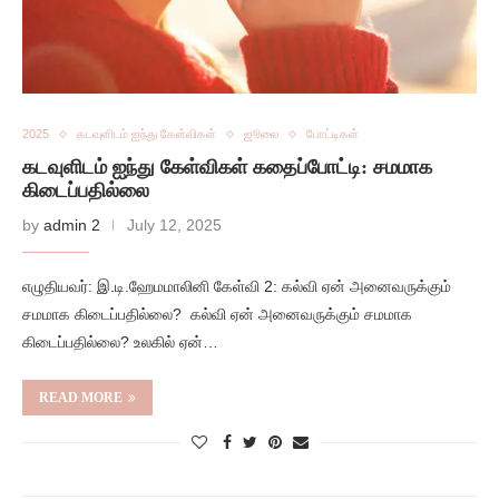
2025
கடவுளிடம் ஐந்து கேள்விகள்
ஜூலை
போட்டிகள்
கடவுளிடம் ஐந்து கேள்விகள் கதைப்போட்டி: சமமாக
கிடைப்பதில்லை
by
admin 2
July 12, 2025
எழுதியவர்: இ.டி.ஹேமமாலினி கேள்வி 2: கல்வி ஏன் அனைவருக்கும்
சமமாக கிடைப்பதில்லை? கல்வி ஏன் அனைவருக்கும் சமமாக
கிடைப்பதில்லை? உலகில் ஏன்…
READ MORE