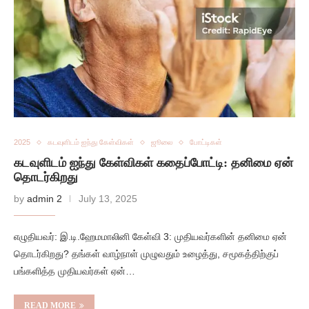
2025
கடவுளிடம் ஐந்து கேள்விகள்
ஜூலை
போட்டிகள்
கடவுளிடம் ஐந்து கேள்விகள் கதைப்போட்டி: தனிமை ஏன்
தொடர்கிறது
by
admin 2
July 13, 2025
எழுதியவர்: இ.டி.ஹேமமாலினி கேள்வி 3: முதியவர்களின் தனிமை ஏன்
தொடர்கிறது? தங்கள் வாழ்நாள் முழுவதும் உழைத்து, சமூகத்திற்குப்
பங்களித்த முதியவர்கள் ஏன்…
READ MORE