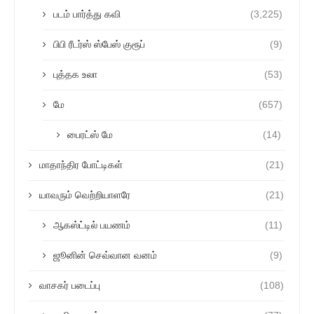
படம் பார்த்து கவி
(3,225)
பிபி ரீடர்ஸ் ஸ்பேஸ் குரூப்
(9)
புத்தக உலா
(53)
மே
(657)
பைரட்ஸ் மே
(14)
மாதாந்திர போட்டிகள்
(21)
யாவரும் வெற்றியாளரே
(21)
ஆகஸ்ட்டில் பயணம்
(11)
ஜூனின் செவ்வான வனம்
(9)
வாசகர் படைப்பு
(108)