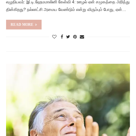
எழுதியவர்: இ.டி.ஹேமமாலினி கேள்வி 4: ஊழல் ஏன் சமூகத்தை அரித்து
தின்கிறது? நல்லாட்சி அமைய வேண்டும் என்று விரும்பும் போது, ஏன்…
READ MORE