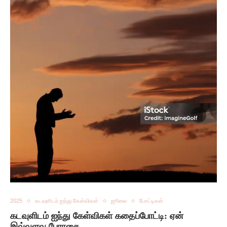
2025
கடவுளிடம் ஐந்து கேள்விகள்
ஜூலை
போட்டிகள்
கடவுளிடம் ஐந்து கேள்விகள் கதைப்போட்டி: ஏன்
இவ்வளவு பேராசை