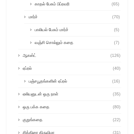
காதல் பேசும் பிப்ரவரி
(65)
மார்ச்
(70)
பாலியல் பேசும் மார்ச்
(5)
வஞ்சி சொல்லும் கதை
(7)
ஆகஸ்ட்
(126)
ஏப்ரல்
(40)
பஞ்சபூதங்களின் ஏப்ரல்
(16)
ஏலியனுடன் ஒரு நாள்
(35)
ஒரு பக்க கதை
(80)
குறுங்கதை
(22)
சித்திரை திருவிழா
(31)