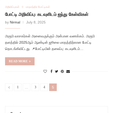
அறிவிப்புகள்
மாதாந்திர போட்டிகள்
போட்டி அறிவிப்பு: கடவுளிடம் ஐந்து கேள்விகள்
by
Nirmal
July 8, 2025
அரூபி வாசகர்கள் அனைவருக்கும் அன்பான வணக்கம். அரூபி
தளத்தில் 2025ஆம் ஆண்டின் ஜூலை மாதத்திற்கான போட்டி
தொடங்கிவிட்டது. 📌போட்டியின் தலைப்பு: கடவுளிடம்…
READ MORE
1
…
3
4
5