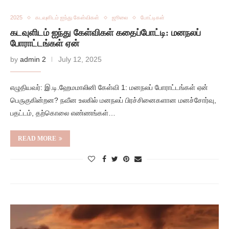
2025
கடவுளிடம் ஐந்து கேள்விகள்
ஜூலை
போட்டிகள்
கடவுளிடம் ஐந்து கேள்விகள் கதைப்போட்டி: மனநலப்
போராட்டங்கள் ஏன்
by
admin 2
July 12, 2025
எழுதியவர்: இ.டி.ஹேமமாலினி கேள்வி 1: மனநலப் போராட்டங்கள் ஏன்
பெருகுகின்றன? நவீன உலகில் மனநலப் பிரச்சினைகளான மனச்சோர்வு,
பதட்டம், தற்கொலை எண்ணங்கள்…
READ MORE