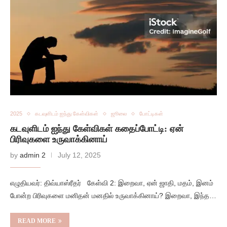
2025
கடவுளிடம் ஐந்து கேள்விகள்
ஜூலை
போட்டிகள்
கடவுளிடம் ஐந்து கேள்விகள் கதைப்போட்டி: ஏன்
பிரிவுகளை உருவாக்கினாய்
by
admin 2
July 12, 2025
எழுதியவர்: திவ்யாஸ்ரீதர் கேள்வி 2: இறைவா, ஏன் ஜாதி, மதம், இனம்
போன்ற பிரிவுகளை மனிதன் மனதில் உருவாக்கினாய்? இறைவா, இந்த…
READ MORE