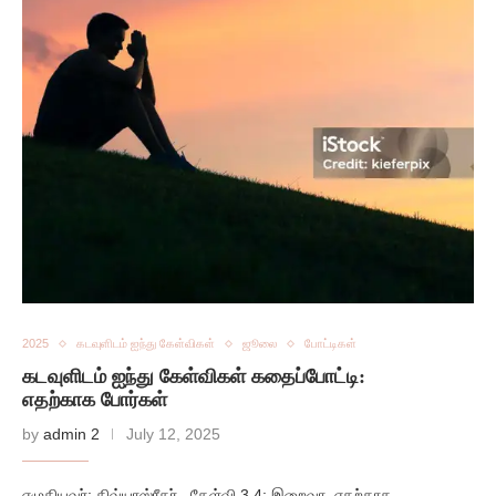
2025
கடவுளிடம் ஐந்து கேள்விகள்
ஜூலை
போட்டிகள்
கடவுளிடம் ஐந்து கேள்விகள் கதைப்போட்டி:
எதற்காக போர்கள்
by
admin 2
July 12, 2025
எழுதியவர்: திவ்யாஸ்ரீதர் கேள்வி 3,4: இறைவா, எதற்காக