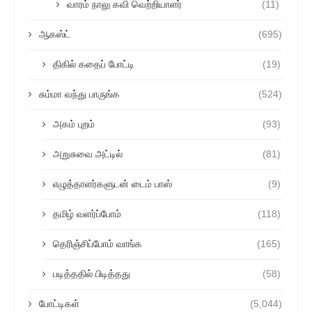
வாரம் நாலு கவி வெற்றியாளர்
(11)
ஆகஸ்ட்
(695)
திகில் கதைப் போட்டி
(19)
சும்மா வந்து பாருங்க
(524)
அகம் புறம்
(93)
அறுசுவை அட்டில்
(81)
எழுத்தாளர்களுடன் டைம் பாஸ்
(9)
தமிழ் வளர்ப்போம்
(118)
தெரிஞ்சிப்போம் வாங்க
(165)
படித்ததில் பிடித்தது
(58)
போட்டிகள்
(5,044)