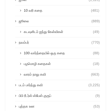
10 வரி கதை
(481)
ஜூலை
(889)
கடவுளிடம் ஐந்து கேள்விகள்
(49)
நவம்பர்
(770)
100 வார்த்தையில் ஒரு கதை
(88)
பழமொழி கதைகள்
(18)
வாரம் நாலு கவி
(663)
படம் பார்த்து கவி
(3,225)
பிபி ரீடர்ஸ் ஸ்பேஸ் குரூப்
(9)
புத்தக உலா
(53)