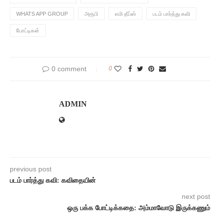
WHATS APP GROUP
அரூபி
எமி தீப்ஸ்
படம் பார்த்து கவி
போட்டிகள்
0 comment
0
ADMIN
previous post
படம் பார்த்து கவி: கவிதையின்
next post
ஒரு பக்க போட்டிக்கதை: அம்மாவோடு இருக்கணும்