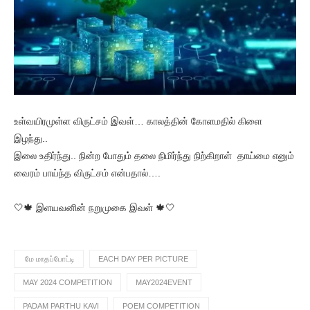
உள்வயிரமுள்ள விருட்சம் இவள்… காலத்தின் கோளமதில் கிளை
இழந்து..
இலை உதிர்ந்து.. நின்ற போதும் தலை நிமிர்ந்து நிற்கிறாள் தாய்மை எனும்
வைரம் பாய்ந்த விருட்சம் என்பதால்….
🤍🍁 இளயவனின் நறுமுகை இவள் 🍁🤍
மே மாதப்போட்டி
EACH DAY PER PICTURE
MAY 2024 COMPETITION
MAY2024EVENT
PADAM PARTHU KAVI
POEM COMPETITION