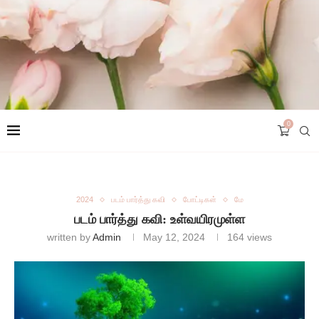
0
2024
படம் பார்த்து கவி
போட்டிகள்
மே
படம் பார்த்து கவி: உள்வயிரமுள்ள
written by
Admin
May 12, 2024
164
views