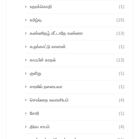
உதரக்கொதி
(1)
உமிழ்வு
(15)
கண்ணிதழ் மீட்டாதே கண்ணா
(13)
கருங்காட்டு காளான்
(1)
காஃபீன் காதல்
(13)
குளிறு
(1)
சாரலில் நனையவா
(1)
சொல்லாத சுவாரசியம்
(4)
சோரி
(1)
திரவ சாபம்
(4)