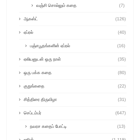
வஞ்சி சொல்லும் கதை
(7)
ஆகஸ்ட்
(126)
ஏப்ரல்
(40)
பஞ்சபூதங்களின் ஏப்ரல்
(16)
ஏலியனுடன் ஒரு நாள்
(35)
ஒரு பக்க கதை
(80)
குறுங்கதை
(22)
சித்திரை திருவிழா
(31)
செப்டம்பர்
(647)
நவரச கதைப் போட்டி
(13)
ஜூன்
(1,119)