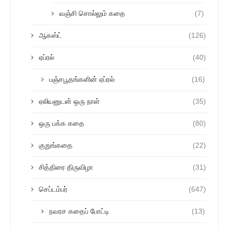
வஞ்சி சொல்லும் கதை
(7)
ஆகஸ்ட்
(126)
ஏப்ரல்
(40)
பஞ்சபூதங்களின் ஏப்ரல்
(16)
ஏலியனுடன் ஒரு நாள்
(35)
ஒரு பக்க கதை
(80)
குறுங்கதை
(22)
சித்திரை திருவிழா
(31)
செப்டம்பர்
(647)
நவரச கதைப் போட்டி
(13)