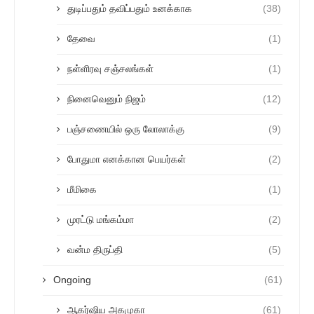
துடிப்பதும் தவிப்பதும் உனக்காக
(38)
தேவை
(1)
நள்ளிரவு சஞ்சலங்கள்
(1)
நினைவெனும் நிஜம்
(12)
பஞ்சணையில் ஒரு லோலாக்கு
(9)
போதுமா எனக்கான பெயர்கள்
(2)
மீமிகை
(1)
முரட்டு மங்கம்மா
(2)
வன்ம திருப்தி
(5)
Ongoing
(61)
ஆகர்ஷிய அகமுகா
(61)