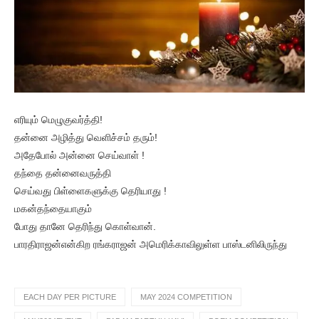
எரியும் மெழுகுவர்த்தி!
தன்னை அழித்து வெளிச்சம் தரும்!
அதேபோல் அன்னை செய்வாள் !
தந்தை தன்னைவருத்தி
செய்வது பிள்ளைகளுக்கு தெரியாது !
மகன்தந்தையாகும்
போது தானே தெரிந்து கொள்வான்.
பாரதிராஜன்என்கிற ரங்கராஜன் அமெரிக்காவிலுள்ள பாஸ்டனிலிருந்து
EACH DAY PER PICTURE
MAY 2024 COMPETITION