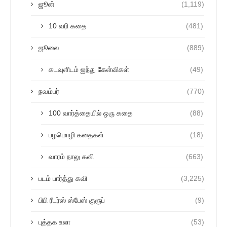
ஜூன்
(1,119)
10 வரி கதை
(481)
ஜூலை
(889)
கடவுளிடம் ஐந்து கேள்விகள்
(49)
நவம்பர்
(770)
100 வார்த்தையில் ஒரு கதை
(88)
பழமொழி கதைகள்
(18)
வாரம் நாலு கவி
(663)
படம் பார்த்து கவி
(3,225)
பிபி ரீடர்ஸ் ஸ்பேஸ் குரூப்
(9)
புத்தக உலா
(53)