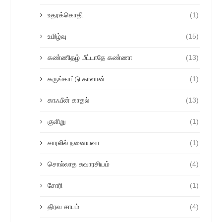
உதரக்கொதி
(1)
உமிழ்வு
(15)
கண்ணிதழ் மீட்டாதே கண்ணா
(13)
கருங்காட்டு காளான்
(1)
காஃபீன் காதல்
(13)
குளிறு
(1)
சாரலில் நனையவா
(1)
சொல்லாத சுவாரசியம்
(4)
சோரி
(1)
திரவ சாபம்
(4)