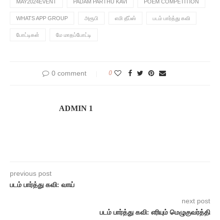
MAY2024EVENT
PADAM PARTHU KAVI
POEM COMPETITION
WHATS APP GROUP
அரூபி
எமி தீப்ஸ்
படம் பார்த்து கவி
போட்டிகள்
மே மாதப்போட்டி
0 comment
0
ADMIN 1
previous post
படம் பார்த்து கவி: வாய்
next post
படம் பார்த்து கவி: எரியும் மெழுகுவர்த்தி