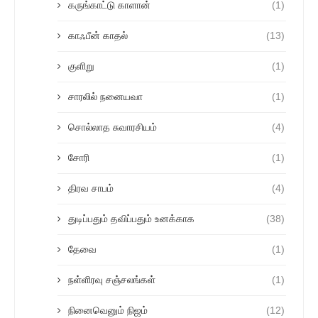
கருங்காட்டு காளான்
(1)
காஃபீன் காதல்
(13)
குளிறு
(1)
சாரலில் நனையவா
(1)
சொல்லாத சுவாரசியம்
(4)
சோரி
(1)
திரவ சாபம்
(4)
துடிப்பதும் தவிப்பதும் உனக்காக
(38)
தேவை
(1)
நள்ளிரவு சஞ்சலங்கள்
(1)
நினைவெனும் நிஜம்
(12)