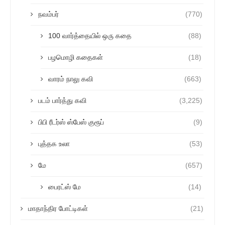
நவம்பர்
(770)
100 வார்த்தையில் ஒரு கதை
(88)
பழமொழி கதைகள்
(18)
வாரம் நாலு கவி
(663)
படம் பார்த்து கவி
(3,225)
பிபி ரீடர்ஸ் ஸ்பேஸ் குரூப்
(9)
புத்தக உலா
(53)
மே
(657)
பைரட்ஸ் மே
(14)
மாதாந்திர போட்டிகள்
(21)