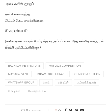
பறவைகளின் குரலும்
தன்னிலை மறந்து
ஆட்டம் போட வைக்கின்றன.
🦋 அப்புசிவா 🦋
(கவிதைகள் யாவும் போட்டிக்கு எழுதப்பட்டவை. அது எவ்வித மாற்றமும்
இன்றி பதிவிடப்படுகிறது.)
EACH DAY PER PICTURE
MAY 2024 COMPETITION
MAY2024EVENT
PADAM PARTHU KAVI
POEM COMPETITION
WHATS APP GROUP
அரூபி
எமி தீப்ஸ்
படம் பார்த்து கவி
போட்டிகள்
மே மாதப்போட்டி
0 comment
0