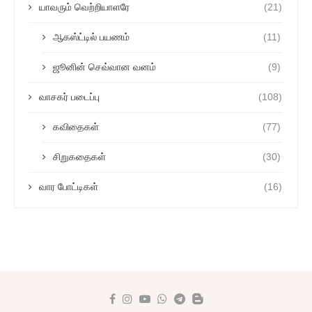
யாவரும் வெற்றியாளரே
(21)
ஆகஸ்ட்டில் பயணம்
(11)
ஜூனின் செவ்வான வனம்
(9)
வாசகர் படைப்பு
(108)
கவிதைகள்
(77)
சிறுகதைகள்
(30)
வார போட்டிகள்
(16)