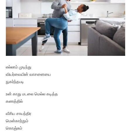
எல்லாம் முடிந்து
வியர்வையின் வாசனையை
நுகர்ந்தபடி
உன் காது மடலை மெல்ல கடித்த
கணத்தில்
வீசிய சாயந்திர
மென்காற்றும்
கொஞ்சும்