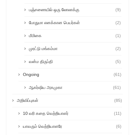
பஞ்சணையில் ஒரு லோலாக்கு
(9)
போதுமா எனக்கான பெயர்கள்
(2)
மீமிகை
(1)
முரட்டு மங்கம்மா
(2)
வன்ம திருப்தி
(5)
Ongoing
(61)
ஆகர்ஷிய அகமுகா
(61)
அறிவிப்புகள்
(85)
10 வரி கதை வெற்றியாளர்
(11)
யாவரும் வெற்றியாளரே
(6)