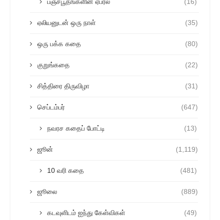
பஞ்சபூதங்களின் ஏப்ரல்
(16)
ஏலியனுடன் ஒரு நாள்
(35)
ஒரு பக்க கதை
(80)
குறுங்கதை
(22)
சித்திரை திருவிழா
(31)
செப்டம்பர்
(647)
நவரச கதைப் போட்டி
(13)
ஜூன்
(1,119)
10 வரி கதை
(481)
ஜூலை
(889)
கடவுளிடம் ஐந்து கேள்விகள்
(49)