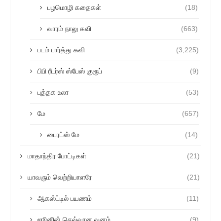
பழமொழி கதைகள்
(18)
வாரம் நாலு கவி
(663)
படம் பார்த்து கவி
(3,225)
பிபி ரீடர்ஸ் ஸ்பேஸ் குரூப்
(9)
புத்தக உலா
(53)
மே
(657)
பைரட்ஸ் மே
(14)
மாதாந்திர போட்டிகள்
(21)
யாவரும் வெற்றியாளரே
(21)
ஆகஸ்ட்டில் பயணம்
(11)
ஜூனின் செவ்வான வனம்
(9)