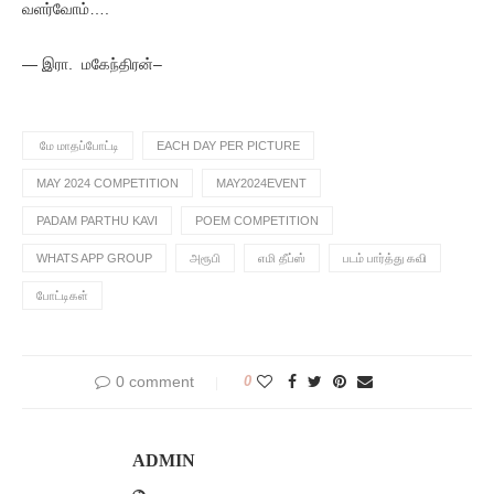
வளர்வோம்….
— இரா. மகேந்திரன்–
மே மாதப்போட்டி
EACH DAY PER PICTURE
MAY 2024 COMPETITION
MAY2024EVENT
PADAM PARTHU KAVI
POEM COMPETITION
WHATS APP GROUP
அரூபி
எமி தீப்ஸ்
படம் பார்த்து கவி
போட்டிகள்
0 comment
0
ADMIN