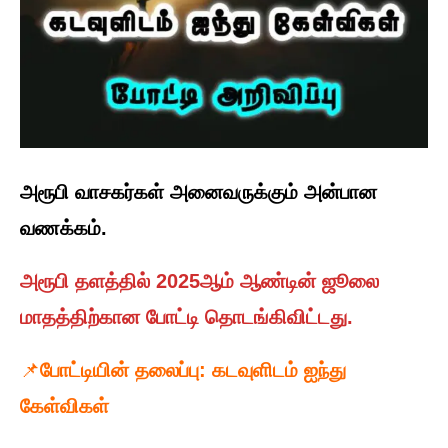
அரூபி வாசகர்கள் அனைவருக்கும் அன்பான
வணக்கம்.
அரூபி தளத்தில் 2025ஆம் ஆண்டின் ஜூலை
மாதத்திற்கான போட்டி தொடங்கிவிட்டது.
📌
போட்டியின்
தலைப்பு: கடவுளிடம் ஐந்து
கேள்விகள்