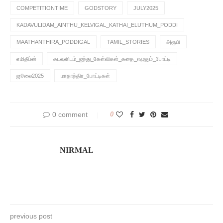
COMPETITIONTIME
GODSTORY
JULY2025
KADAVULIDAM_AINTHU_KELVIGAL_KATHAI_ELUTHUM_PODDI
MAATHANTHIRA_PODDIGAL
TAMIL_STORIES
அரூபி
எமிதீப்ஸ்
கடவுளிடம்_ஐந்து_கேள்விகள்_கதை_எழுதும்_போட்டி
ஜூலை2025
மாதாந்திர_போட்டிகள்
0 comment
0
NIRMAL
previous post