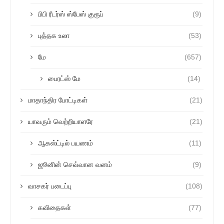
பிபி ரீடர்ஸ் ஸ்பேஸ் குரூப்
(9)
புத்தக உலா
(53)
மே
(657)
பைரட்ஸ் மே
(14)
மாதாந்திர போட்டிகள்
(21)
யாவரும் வெற்றியாளரே
(21)
ஆகஸ்ட்டில் பயணம்
(11)
ஜூனின் செவ்வான வனம்
(9)
வாசகர் படைப்பு
(108)
கவிதைகள்
(77)