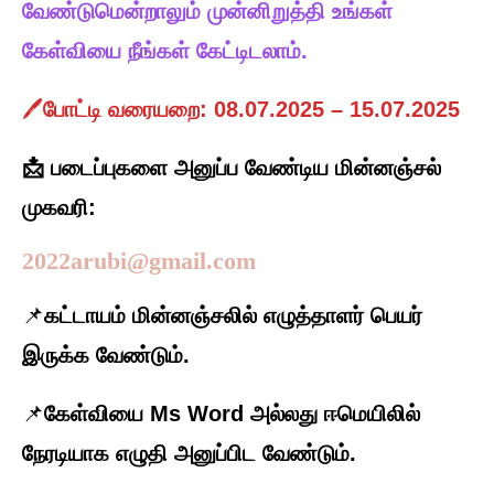
வேண்டுமென்றாலும் முன்னிறுத்தி உங்கள்
கேள்வியை நீங்கள் கேட்டிடலாம்.
🖊️
போட்டி வரையறை: 08.07.2025 – 15.07.2025
📩 படைப்புகளை அனுப்ப வேண்டிய மின்னஞ்சல்
முகவரி:
2022arubi@gmail.com
📌
கட்டாயம் மின்னஞ்சலில்
எழுத்தாளர் பெயர்
இருக்க வேண்டும்.
📌
கேள்வியை
Ms Word அல்லது ஈமெயிலில்
நேரடியாக எழுதி அனுப்பிட
வேண்டும்.