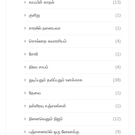
காஃபீன் காதல்
(13)
குளிறு
(1)
சாரலில் நனையவா
(1)
சொல்லாத சுவாரசியம்
(4)
சோரி
(1)
திரவ சாபம்
(4)
துடிப்பதும் தவிப்பதும் உனக்காக
(38)
தேவை
(1)
நள்ளிரவு சஞ்சலங்கள்
(1)
நினைவெனும் நிஜம்
(12)
பஞ்சணையில் ஒரு லோலாக்கு
(9)