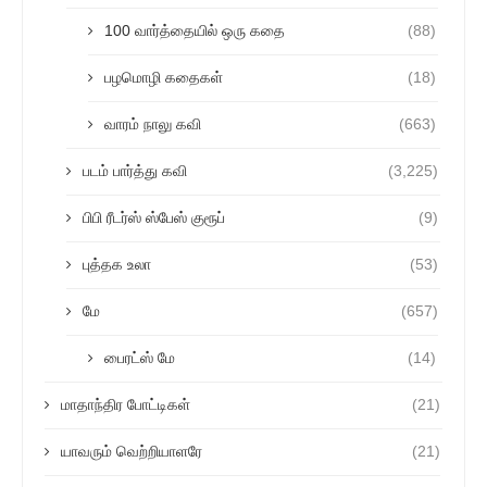
100 வார்த்தையில் ஒரு கதை
(88)
பழமொழி கதைகள்
(18)
வாரம் நாலு கவி
(663)
படம் பார்த்து கவி
(3,225)
பிபி ரீடர்ஸ் ஸ்பேஸ் குரூப்
(9)
புத்தக உலா
(53)
மே
(657)
பைரட்ஸ் மே
(14)
மாதாந்திர போட்டிகள்
(21)
யாவரும் வெற்றியாளரே
(21)