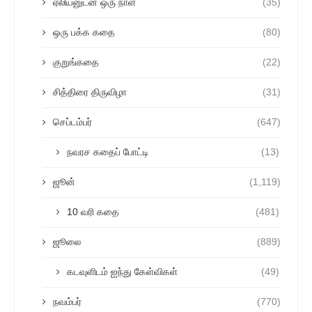
ஏலியனுடன் ஒரு நாள்
(35)
ஒரு பக்க கதை
(80)
குறுங்கதை
(22)
சித்திரை திருவிழா
(31)
செப்டம்பர்
(647)
நவரச கதைப் போட்டி
(13)
ஜூன்
(1,119)
10 வரி கதை
(481)
ஜூலை
(889)
கடவுளிடம் ஐந்து கேள்விகள்
(49)
நவம்பர்
(770)