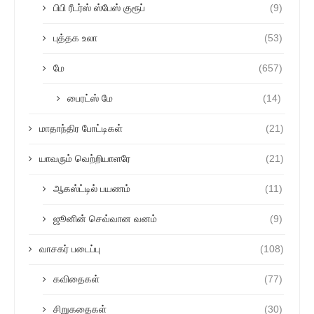
பிபி ரீடர்ஸ் ஸ்பேஸ் குரூப்
(9)
புத்தக உலா
(53)
மே
(657)
பைரட்ஸ் மே
(14)
மாதாந்திர போட்டிகள்
(21)
யாவரும் வெற்றியாளரே
(21)
ஆகஸ்ட்டில் பயணம்
(11)
ஜூனின் செவ்வான வனம்
(9)
வாசகர் படைப்பு
(108)
கவிதைகள்
(77)
சிறுகதைகள்
(30)