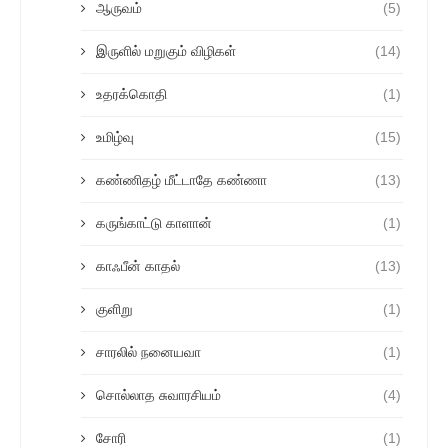
ஆருவம்
(5)
இருளில் மறுகும் விழிகள்
(14)
உதரக்கொதி
(1)
உமிழ்வு
(15)
கண்ணிதழ் மீட்டாதே கண்ணா
(13)
கருங்காட்டு காளான்
(1)
காஃபீன் காதல்
(13)
குளிறு
(1)
சாரலில் நனையவா
(1)
சொல்லாத சுவாரசியம்
(4)
சோரி
(1)