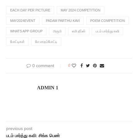
EACH DAY PER PICTURE
MAY 2024 COMPETITION
MAY2024EVENT
PADAM PARTHU KAVI
POEM COMPETITION
WHATS APP GROUP
அரூபி
எமி தீப்ஸ்
படம் பார்த்து கவி
போட்டிகள்
மே மாதப்போட்டி
0 comment
0
ADMIN 1
previous post
படம் பார்த்து கவி: சிங்க பெண்