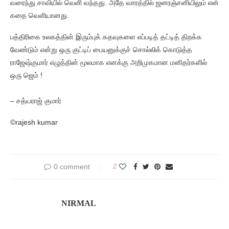
வரைந்து சாவியில் வெளி வந்தது. அதே வாரத்தில் ஜனரஞ்சனியிலும் என்
கதை வெளியானது.
பத்திரிகை உலகத்தின் இரும்புக் கதவுகளை எப்படித் தட்டித் திறக்க
வேண்டும் என்று ஒரு குட்டிப் பையனுக்குச் சொல்லிக் கொடுத்த
ராஜேஷ்குமார் எழுத்தின் மூலமாக எனக்கு அறிமுகமான மனிதர்களில்
ஒரு ஜெம் !
– சத்யராஜ் குமார்
©rajesh kumar
0 comment
2
NIRMAL