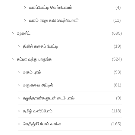
வாரப்போட்டி வெற்றியாளர்
(4)
வாரம் நாலு கவி வெற்றியாளர்
(11)
ஆகஸ்ட்
(695)
திகில் கதைப் போட்டி
(19)
சும்மா வந்து பாருங்க
(524)
அகம் புறம்
(93)
அறுசுவை அட்டில்
(81)
எழுத்தாளர்களுடன் டைம் பாஸ்
(9)
தமிழ் வளர்ப்போம்
(118)
தெரிஞ்சிப்போம் வாங்க
(165)