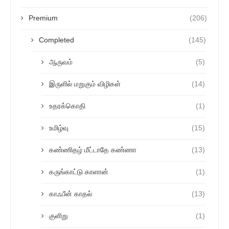
Premium
(206)
Completed
(145)
ஆருவம்
(5)
இருளில் மறுகும் விழிகள்
(14)
உதரக்கொதி
(1)
உமிழ்வு
(15)
கண்ணிதழ் மீட்டாதே கண்ணா
(13)
கருங்காட்டு காளான்
(1)
காஃபீன் காதல்
(13)
குளிறு
(1)