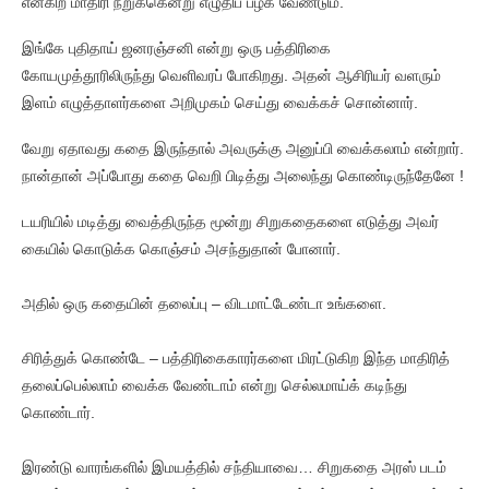
என்கிற மாதிரி நறுக்கென்று எழுதிப் பழக வேண்டும்.
இங்கே புதிதாய் ஜனரஞ்சனி என்று ஒரு பத்திரிகை
கோயமுத்தூரிலிருந்து வெளிவரப் போகிறது. அதன் ஆசிரியர் வளரும்
இளம் எழுத்தாளர்களை அறிமுகம் செய்து வைக்கச் சொன்னார்.
வேறு ஏதாவது கதை இருந்தால் அவருக்கு அனுப்பி வைக்கலாம் என்றார்.
நான்தான் அப்போது கதை வெறி பிடித்து அலைந்து கொண்டிருந்தேனே !
டயரியில் மடித்து வைத்திருந்த மூன்று சிறுகதைகளை எடுத்து அவர்
கையில் கொடுக்க கொஞ்சம் அசந்துதான் போனார்.
அதில் ஒரு கதையின் தலைப்பு – விடமாட்டேண்டா உங்களை.
சிரித்துக் கொண்டே – பத்திரிகைகாரர்களை மிரட்டுகிற இந்த மாதிரித்
தலைப்பெல்லாம் வைக்க வேண்டாம் என்று செல்லமாய்க் கடிந்து
கொண்டார்.
இரண்டு வாரங்களில் இமயத்தில் சந்தியாவை… சிறுகதை அரஸ் படம்