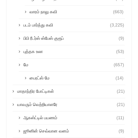
வாரம் நாலு கவி
(663)
படம் பார்த்து கவி
(3,225)
பிபி ரீடர்ஸ் ஸ்பேஸ் குரூப்
(9)
புத்தக உலா
(53)
மே
(657)
பைரட்ஸ் மே
(14)
மாதாந்திர போட்டிகள்
(21)
யாவரும் வெற்றியாளரே
(21)
ஆகஸ்ட்டில் பயணம்
(11)
ஜூனின் செவ்வான வனம்
(9)