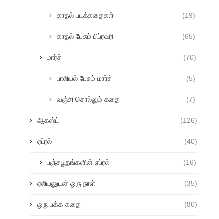
காதல் படக்கதைகள்
(19)
காதல் பேசும் பிப்ரவரி
(65)
மார்ச்
(70)
பாலியல் பேசும் மார்ச்
(5)
வஞ்சி சொல்லும் கதை
(7)
ஆகஸ்ட்
(126)
ஏப்ரல்
(40)
பஞ்சபூதங்களின் ஏப்ரல்
(16)
ஏலியனுடன் ஒரு நாள்
(35)
ஒரு பக்க கதை
(80)