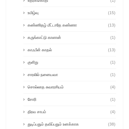
உதரக்கொதி
(1)
உமிழ்வு
(15)
கண்ணிதழ் மீட்டாதே கண்ணா
(13)
கருங்காட்டு காளான்
(1)
காஃபீன் காதல்
(13)
குளிறு
(1)
சாரலில் நனையவா
(1)
சொல்லாத சுவாரசியம்
(4)
சோரி
(1)
திரவ சாபம்
(4)
துடிப்பதும் தவிப்பதும் உனக்காக
(38)