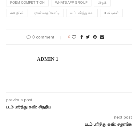
POEM COMPETITION
WHATS APP GROUP
அரூபி
எமி தீப்ஸ்
ஜூன் மாதப்போட்டி
படம் பார்த்து கவி
போட்டிகள்
0 comment
0
ADMIN 1
previous post
படம் பார்த்து கவி: சிதறிய
next post
படம் பார்த்து கவி: சதுரங்க