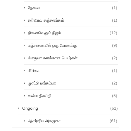
தேவை
(1)
நள்ளிரவு சஞ்சலங்கள்
(1)
நினைவெனும் நிஜம்
(12)
பஞ்சணையில் ஒரு லோலாக்கு
(9)
போதுமா எனக்கான பெயர்கள்
(2)
மீமிகை
(1)
முரட்டு மங்கம்மா
(2)
வன்ம திருப்தி
(5)
Ongoing
(61)
ஆகர்ஷிய அகமுகா
(61)