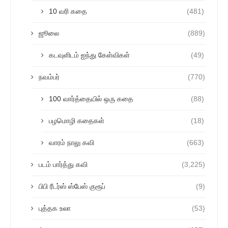
10 வரி கதை
(481)
ஜூலை
(889)
கடவுளிடம் ஐந்து கேள்விகள்
(49)
நவம்பர்
(770)
100 வார்த்தையில் ஒரு கதை
(88)
பழமொழி கதைகள்
(18)
வாரம் நாலு கவி
(663)
படம் பார்த்து கவி
(3,225)
பிபி ரீடர்ஸ் ஸ்பேஸ் குரூப்
(9)
புத்தக உலா
(53)