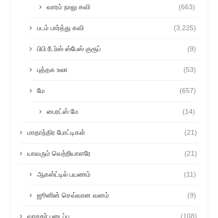
வாரம் நாலு கவி
(663)
படம் பார்த்து கவி
(3,225)
பிபி ரீடர்ஸ் ஸ்பேஸ் குரூப்
(9)
புத்தக உலா
(53)
மே
(657)
பைரட்ஸ் மே
(14)
மாதாந்திர போட்டிகள்
(21)
யாவரும் வெற்றியாளரே
(21)
ஆகஸ்ட்டில் பயணம்
(11)
ஜூனின் செவ்வான வனம்
(9)
வாசகர் படைப்பு
(108)