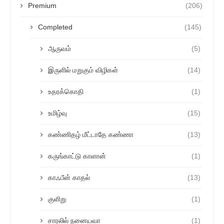
Premium
(206)
Completed
(145)
ஆருவம்
(5)
இருளில் மறுகும் விழிகள்
(14)
உதரக்கொதி
(1)
உமிழ்வு
(15)
கண்ணிதழ் மீட்டாதே கண்ணா
(13)
கருங்காட்டு காளான்
(1)
காஃபீன் காதல்
(13)
குளிறு
(1)
சாரலில் நனையவா
(1)