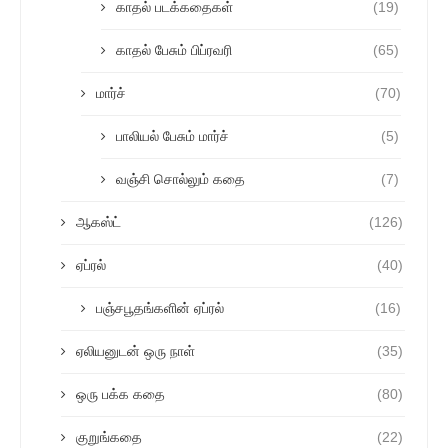
காதல் படக்கதைகள்
(19)
காதல் பேசும் பிப்ரவரி
(65)
மார்ச்
(70)
பாலியல் பேசும் மார்ச்
(5)
வஞ்சி சொல்லும் கதை
(7)
ஆகஸ்ட்
(126)
ஏப்ரல்
(40)
பஞ்சபூதங்களின் ஏப்ரல்
(16)
ஏலியனுடன் ஒரு நாள்
(35)
ஒரு பக்க கதை
(80)
குறுங்கதை
(22)