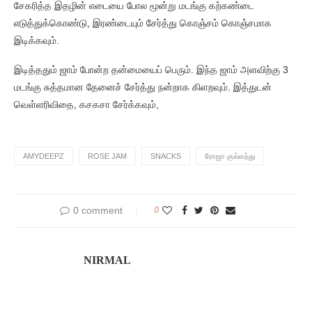
சேகரித்த இதழின் எடையை போல மூன்று மடங்கு கற்கண்டை
எடுத்துக்கொண்டு, இரண்டையும் சேர்த்து கொஞ்சம் கொஞ்சமாக
இடிக்கவும்.
இடித்ததும் ஜாம் போன்ற தன்மையைப் பெரும். இந்த ஜாம் அளவிற்கு 3
மடங்கு சுத்தமான தேனைச் சேர்த்து நன்றாக கிளறவும். இத்துடன்
வெள்ளரிவிதை, கசகசா சேர்க்கவும்,
AMYDEEPZ
ROSE JAM
SNACKS
ரோஜா குல்கந்து
0 comment
0
NIRMAL