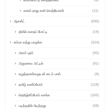
வாரப்போட்டி வெற்றியாளர்
(4)
வாரம் நாலு கவி வெற்றியாளர்
(11)
ஆகஸ்ட்
(695)
திகில் கதைப் போட்டி
(19)
சும்மா வந்து பாருங்க
(524)
அகம் புறம்
(93)
அறுசுவை அட்டில்
(81)
எழுத்தாளர்களுடன் டைம் பாஸ்
(9)
தமிழ் வளர்ப்போம்
(118)
தெரிஞ்சிப்போம் வாங்க
(165)
படித்ததில் பிடித்தது
(58)