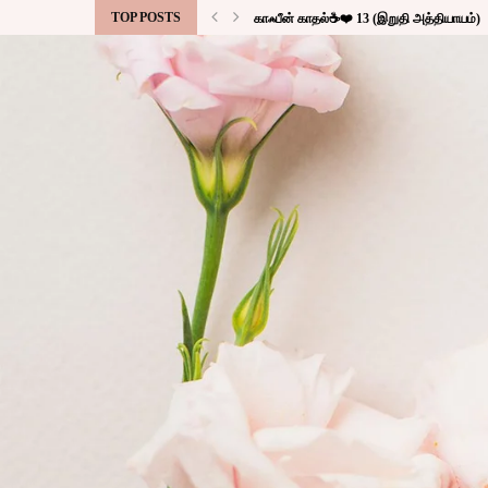
TOP POSTS
காஃபீன் காதல்☕❤️ 13 (இறுதி அத்தியாயம்)