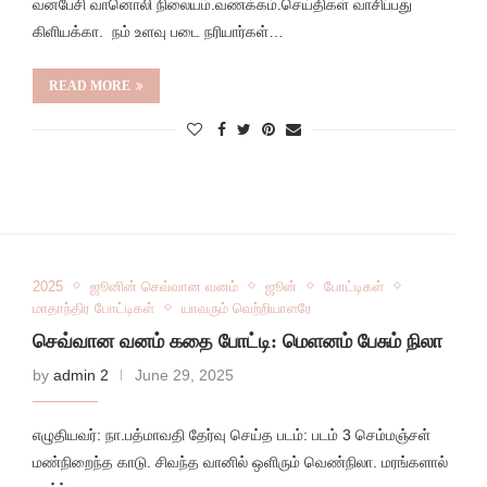
வனபேசி வானொலி நிலையம்.வணக்கம்.செய்திகள் வாசிப்பது
கிளியக்கா. நம் உளவு படை நரியார்கள்…
READ MORE
2025
ஜூனின் செவ்வான வனம்
ஜூன்
போட்டிகள்
மாதாந்திர போட்டிகள்
யாவரும் வெற்றியாளரே
செவ்வான வனம் கதை போட்டி: மெளனம் பேசும் நிலா
by
admin 2
June 29, 2025
எழுதியவர்: நா.பத்மாவதி தேர்வு செய்த படம்: படம் 3 செம்மஞ்சள்
மண்நிறைந்த காடு. சிவந்த வானில் ஒளிரும் வெண்நிலா. மரங்களால்