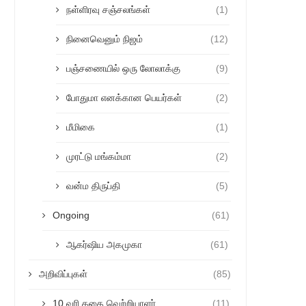
நள்ளிரவு சஞ்சலங்கள்
(1)
நினைவெனும் நிஜம்
(12)
பஞ்சணையில் ஒரு லோலாக்கு
(9)
போதுமா எனக்கான பெயர்கள்
(2)
மீமிகை
(1)
முரட்டு மங்கம்மா
(2)
வன்ம திருப்தி
(5)
Ongoing
(61)
ஆகர்ஷிய அகமுகா
(61)
அறிவிப்புகள்
(85)
10 வரி கதை வெற்றியாளர்
(11)