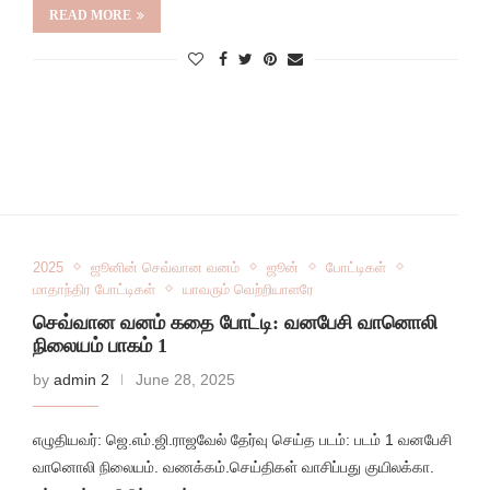
READ MORE
2025
ஜூனின் செவ்வான வனம்
ஜூன்
போட்டிகள்
மாதாந்திர போட்டிகள்
யாவரும் வெற்றியாளரே
செவ்வான வனம் கதை போட்டி: வனபேசி வானொலி
நிலையம் பாகம் 1
by
admin 2
June 28, 2025
எழுதியவர்: ஜெ.எம்.ஜி.ராஜவேல் தேர்வு செய்த படம்: படம் 1 வனபேசி
வானொலி நிலையம். வணக்கம்.செய்திகள் வாசிப்பது குயிலக்கா.