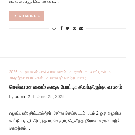
நம் வனப்பகுதியில் வறண்ட…
READ MORE
2025
ஜூனின் செவ்வான வனம்
ஜூன்
போட்டிகள்
மாதாந்திர போட்டிகள்
யாவரும் வெற்றியாளரே
செவ்வான வனம் கதை போட்டி: சிவந்திருந்த வானம்
by
admin 2
June 28, 2025
எழுதியவர்: திவ்யாஸ்ரீதர் தேர்வு செய்த படம்: படம் 2 ஒரு அழகிய
காட்டுப்பகுதி. அடர்ந்த மரங்களும், தெளிந்த நீரோடைகளும், எழில்
கொஞ்சும்…