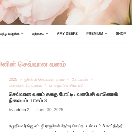
 வந்து பாருங்க
மற்றவை
AMY DEEPZ
PREMIUM
SHOP
ூனின் செவ்வான வனம்
2025
ஜூனின் செவ்வான வனம்
போட்டிகள்
மாதாந்திர போட்டிகள்
யாவரும் வெற்றியாளரே
செவ்வான வனம் கதை போட்டி: வனபேசி வானொலி
நிலையம்- பாகம் 3
by
admin 2
June 30, 2025
எழுதியவர்:ஜெ.எம்.ஜி.ராஜவேல் தேர்வு செய்த படம்: படம் 3 காட்டுத்தீ