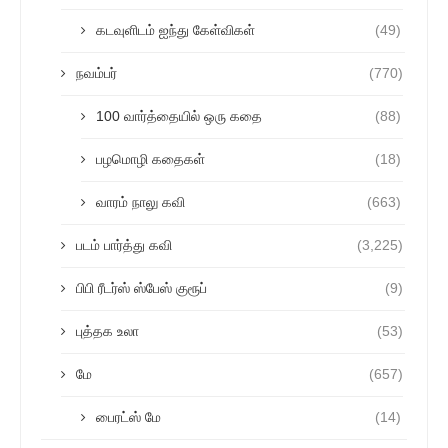
கடவுளிடம் ஐந்து கேள்விகள்
(49)
நவம்பர்
(770)
100 வார்த்தையில் ஒரு கதை
(88)
பழமொழி கதைகள்
(18)
வாரம் நாலு கவி
(663)
படம் பார்த்து கவி
(3,225)
பிபி ரீடர்ஸ் ஸ்பேஸ் குரூப்
(9)
புத்தக உலா
(53)
மே
(657)
பைரட்ஸ் மே
(14)