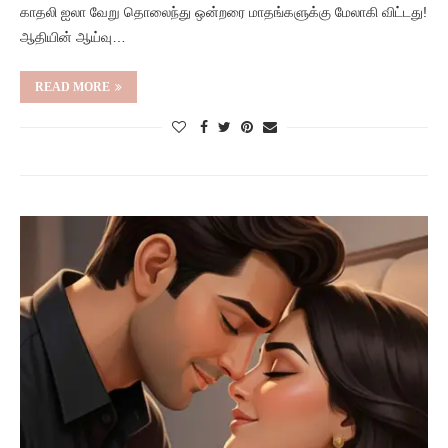
காதலி ஐலா வேறு தொலைந்து ஒன்றரை மாதங்களுக்கு மேலாகி விட்டது!
ஆதியின் ஆய்வு…
READ MORE