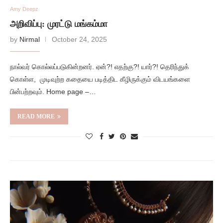
Amy Deepz
அறிவிப்பு: முரட்டு மங்கம்மா
by
Nirmal
October 24, 2025
நால்வர் கொல்லப்படுகின்றனர். ஏன்?! எதற்கு?! யார்?! தெரிந்துக்
கொள்ள, முடிவுற்ற கதையை படித்திட கீழிருக்கும் விடயங்களை
பின்பற்றவும். Home page –…
READ MORE