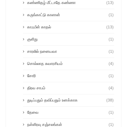
கண்ணிதழ் மீட்டாதே கண்ணா
(13)
கருங்காட்டு காளான்
(1)
காஃபீன் காதல்
(13)
குளிறு
(1)
சாரலில் நனையவா
(1)
சொல்லாத சுவாரசியம்
(4)
சோரி
(1)
திரவ சாபம்
(4)
துடிப்பதும் தவிப்பதும் உனக்காக
(38)
தேவை
(1)
நள்ளிரவு சஞ்சலங்கள்
(1)