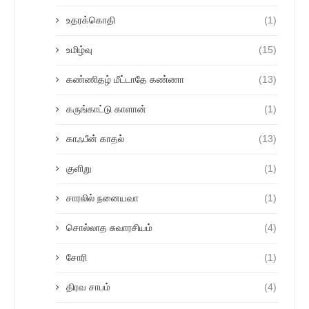
உதரக்கொதி
(1)
உமிழ்வு
(15)
கண்ணிதழ் மீட்டாதே கண்ணா
(13)
கருங்காட்டு காளான்
(1)
காஃபீன் காதல்
(13)
குளிறு
(1)
சாரலில் நனையவா
(1)
சொல்லாத சுவாரசியம்
(4)
சோரி
(1)
திரவ சாபம்
(4)