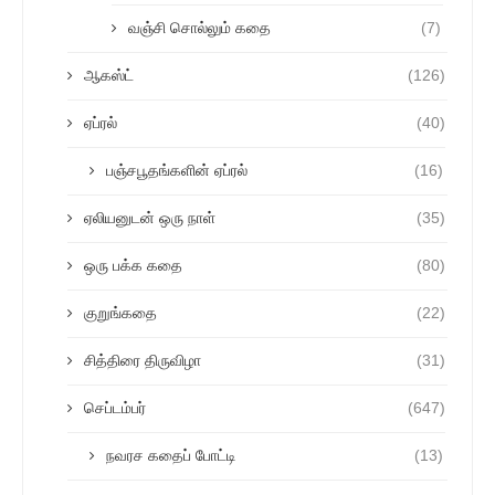
வஞ்சி சொல்லும் கதை
(7)
ஆகஸ்ட்
(126)
ஏப்ரல்
(40)
பஞ்சபூதங்களின் ஏப்ரல்
(16)
ஏலியனுடன் ஒரு நாள்
(35)
ஒரு பக்க கதை
(80)
குறுங்கதை
(22)
சித்திரை திருவிழா
(31)
செப்டம்பர்
(647)
நவரச கதைப் போட்டி
(13)