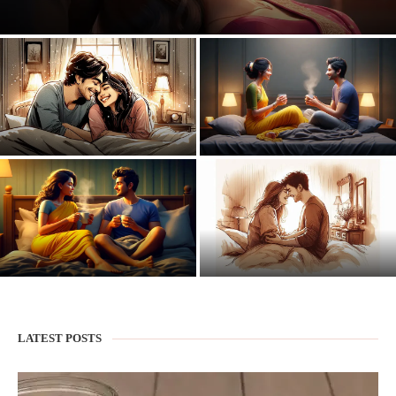
காஃபீன் காதல்☕❤️ 13 (இறுதி அத்தியாயம்)
காஃபீன் காதல்☕❤️ 12
காஃபீன் காதல்☕❤️ 11
காஃபீன் காதல்☕❤️ 10
காஃபீன் காதல்☕❤️ 9
LATEST POSTS