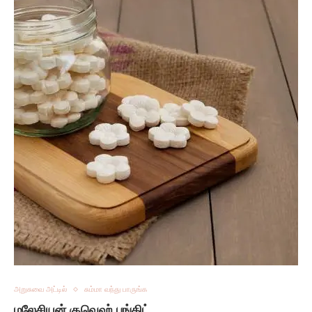
அறுசுவை அட்டில்
சும்மா வந்து பாருங்க
மலேசியன் குவெஹ் பங்கிட்