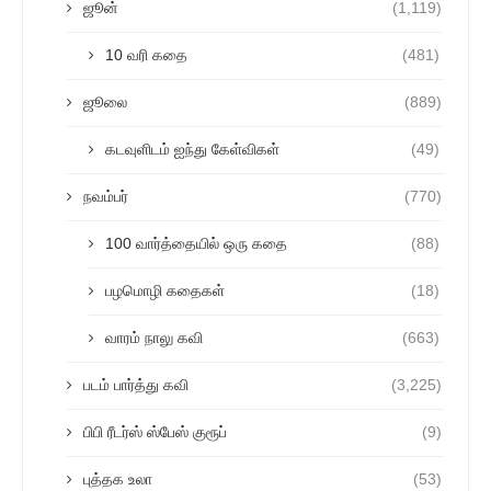
ஜூன்
(1,119)
10 வரி கதை
(481)
ஜூலை
(889)
கடவுளிடம் ஐந்து கேள்விகள்
(49)
நவம்பர்
(770)
100 வார்த்தையில் ஒரு கதை
(88)
பழமொழி கதைகள்
(18)
வாரம் நாலு கவி
(663)
படம் பார்த்து கவி
(3,225)
பிபி ரீடர்ஸ் ஸ்பேஸ் குரூப்
(9)
புத்தக உலா
(53)