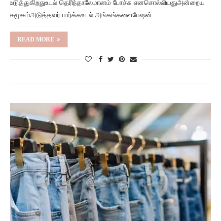
உடுத்துகிறதுஉடல் தெரிந்தாலேமானம் போச்சு எனசொல்லியதுஅன்றைய
சமூகம்அடுத்தவர் பார்க்கஉடல் அங்கங்களைபேஷன்…
READ MORE