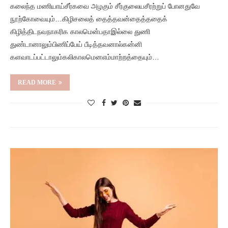
கலைந்த மணியாய்சீர்கவை அழகும் சீர்குலையசீரற்றுப் போனதுவே
நூற்கோவையும்…கிழிசலைத் தைத்தவன்தைத்ததைக்
கிழித்திடநவநாகரிக காலமென்பதாஇல்லை துணி
துண்டானாலும்பிணிப்பேய் பீடித்தவனால்கன்னி
களவாடப்பட்டாலும்கலிகாலமெனஎம்மாற்றத்தையும்…
READ MORE