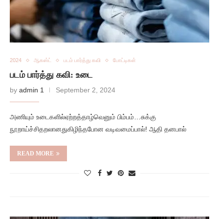
2024
ஆகஸ்ட்
படம் பார்த்து கவி
போட்டிகள்
படம் பார்த்து கவி: உடை
by
admin 1
September 2, 2024
அணியும் உடைகளில்ஏற்றத்தாழ்வெனும் பிம்பம்…சுக்கு
நூறாய்ச்சிதறலானதுகிழிந்தபோன வடிவமைப்பால்! ஆதி தனபால்
READ MORE