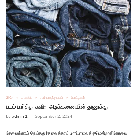
2024
ஆகஸ்ட்
படம் பார்த்து கவி
போட்டிகள்
படம் பார்த்து கவி: அடிக்கணையின் துணுக்கு
by
admin 1
September 2, 2024
சேவைக்காய் நெய்ததுதேவைக்காய் மாறிபாவைக்குமென்றாகிகோவை