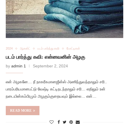
2024
ஆகஸ்ட்
படம் பார்த்து கவி
போட்டிகள்
படம் பார்த்து கவி: என்னவனின் அழகு
by
admin 1
September 2, 2024
என் அழகனே… நீ நாகரீகமானஜீன்ஸ் அணிந்துவந்தாலும் சரி..
பாரம்பரியமானபட்டு வேஷ்டி கட்டிநடந்தாலும் சரி… எதிலும் உன்
நடையின்கம்பீரமும் அழகும்குறையவும் இல்லை… என்…
READ MORE