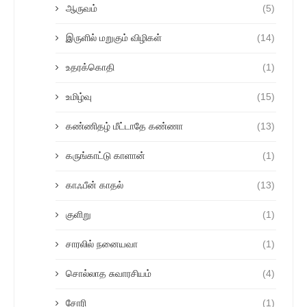
ஆருவம்
(5)
இருளில் மறுகும் விழிகள்
(14)
உதரக்கொதி
(1)
உமிழ்வு
(15)
கண்ணிதழ் மீட்டாதே கண்ணா
(13)
கருங்காட்டு காளான்
(1)
காஃபீன் காதல்
(13)
குளிறு
(1)
சாரலில் நனையவா
(1)
சொல்லாத சுவாரசியம்
(4)
சோரி
(1)