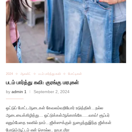
2024
ஆகஸ்ட்
படம் பார்த்து கவி
போட்டிகள்
படம் பார்த்து கவி: குரங்கு மரபுகள்
by
admin 1
September 2, 2024
ஒட்டுப் போட்டஆடைகள் கேவலம்வறியோர் உடுத்தின்…நல்ல
ஆடையைக்கிழித்து… ஒட்டுக்கள்ஆங்காங்கே…..வாவ்! சூப்பர்
எனும்பேதை உலகில் நாம்…ஜீன்ஸுக்குள் நுழைந்துஇந்த ஜீன்கள்
போடும்ஆட்டம் என் சொல்ல.. நாபா.மீரா