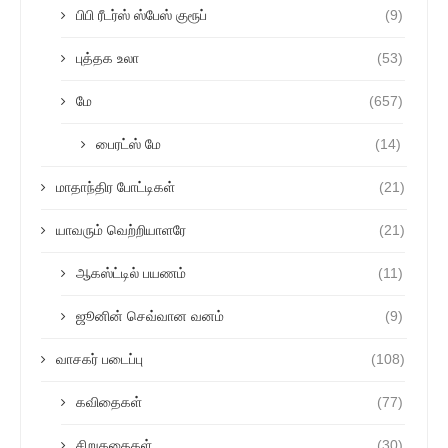
பிபி ரீடர்ஸ் ஸ்பேஸ் குரூப்
(9)
புத்தக உலா
(53)
மே
(657)
பைரட்ஸ் மே
(14)
மாதாந்திர போட்டிகள்
(21)
யாவரும் வெற்றியாளரே
(21)
ஆகஸ்ட்டில் பயணம்
(11)
ஜூனின் செவ்வான வனம்
(9)
வாசகர் படைப்பு
(108)
கவிதைகள்
(77)
சிறுகதைகள்
(30)