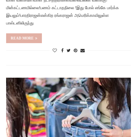
வான் விளக்கே!வான் நட்சத்திரங்கள்விலையில்லா விளக்கு!
மின்கட்டணமில்லை!பணம் கட்டாதநிலை !இது போல் எங்கே பார்க்க
இயலும்!பாரதிராஜன்என்கிற ரங்கராஜன் அமெரிக்காவிலுள்ள
பாஸ்டனிலிருந்து
READ MORE