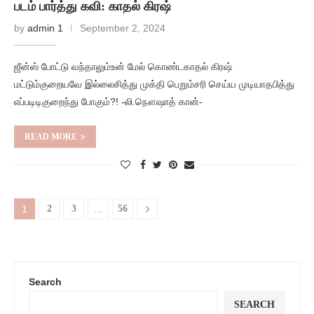
படம் பார்த்து கவி: காதல் கிரஷ்
by
admin 1
September 2, 2024
ஜீன்ஸ் போட்டு வந்தாலும்உன் மேல் கொண்டகாதல் கிரஷ்
மட்டும்குறையவே இல்லைசித்து முக்தி பெறும்சரி செய்ய முடியாதபித்து
எப்படிடிகுறைந்து போகும்?! -லி.நௌஷாத் கான்-
READ MORE
1
2
3
…
56
Search
SEARCH