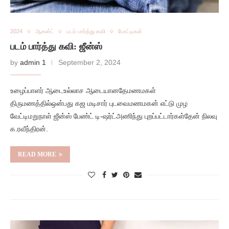
2024
ஆகஸ்ட்
படம் பார்த்து கவி
போட்டிகள்
படம் பார்த்து கவி: ஜீன்ஸ்
by
admin 1
September 2, 2024
உழைப்பாளர் ஆடைஉல்லாச ஆடையானதேமணமகள்
திருமணத்தில்ஒன்பது கஜ மடிசார் புடவைமணமகன் எட்டு முழ
வேட்டிமறுநாள் ஜீன்ஸ் பேண்ட் டி-ஷர்ட்அணிந்து புறப்பட்டார்கள்தேன் நிலவு
க.ரவீந்திரன்.
READ MORE