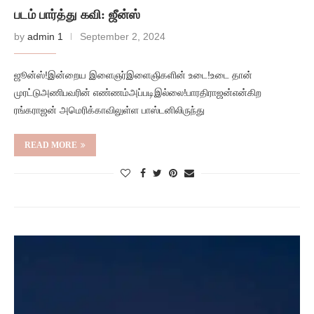
படம் பார்த்து கவி: ஜீன்ஸ்
by
admin 1
September 2, 2024
ஜூன்ஸ்!இன்றைய இளைஞர்இளைஞிகளின் உடை!உடை தான்
முரட்டுஅணிபவரின் எண்ணம்அப்படிஇல்லை!பாரதிராஜன்என்கிற
ரங்கராஜன் அமெரிக்காவிலுள்ள பாஸ்டனிலிருந்து
READ MORE