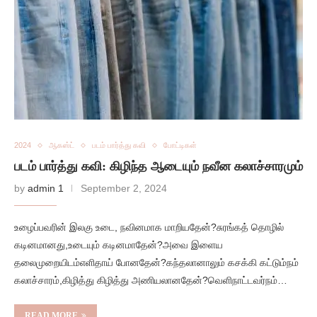
2024
ஆகஸ்ட்
படம் பார்த்து கவி
போட்டிகள்
படம் பார்த்து கவி: கிழிந்த ஆடையும் நவீன கலாச்சாரமும்
by
admin 1
September 2, 2024
உழைப்பவரின் இலகு உடை, நவினமாக மாறியதேன்?சுரங்கத் தொழில்
கடினமானது,உடையும் கடினமாதேன்?அவை இளைய
தலைமுறையிடம்எளிதாய் போனதேன்?கந்தலானாலும் கசக்கி கட்டும்நம்
கலாச்சாரம்,கிழித்து கிழித்து அணியலானதேன்?வெளிநாட்டவர்நம்…
READ MORE