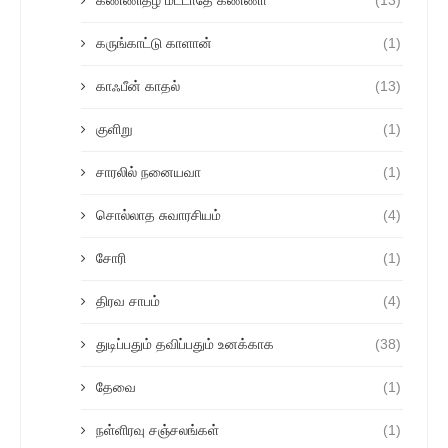
கண்ணிதழ் மீட்டாதே கண்ணா
(13)
கருங்காட்டு காளான்
(1)
காஃபீன் காதல்
(13)
குளிறு
(1)
சாரலில் நனையவா
(1)
சொல்லாத சுவாரசியம்
(4)
சோரி
(1)
திரவ சாபம்
(4)
துடிப்பதும் தவிப்பதும் உனக்காக
(38)
தேவை
(1)
நள்ளிரவு சஞ்சலங்கள்
(1)