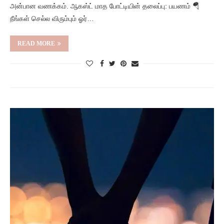
அன்பான வணக்கம். ஆகஸ்ட் மாத போட்டியின் தலைப்பு: பயணம் 🪂
நீங்கள் செல்ல விரும்பும் ஓர்…
READ MORE