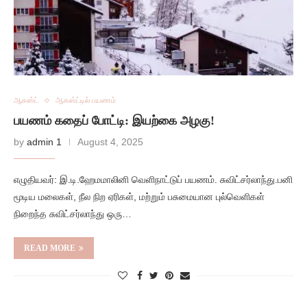
ஆகஸ்ட்
ஆகஸ்ட்டில் பயணம்
பயணம் கதைப் போட்டி: இயற்கை அழகு!
by
admin 1
August 4, 2025
எழுதியவர்: இ.டி.ஹேமமாலினி வெளிநாட்டுப் பயணம்‌. சுவிட்சர்லாந்து.பனி
மூடிய மலைகள், நீல நிற ஏரிகள், மற்றும் பசுமையான புல்வெளிகள்
நிறைந்த சுவிட்சர்லாந்து ஒரு…
READ MORE