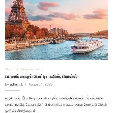
ஆகஸ்ட்
ஆகஸ்ட்டில் பயணம்
பயணம் கதைப் போட்டி: பாரிஸ், பிரான்ஸ்
by
admin 1
August 4, 2025
எழுதியவர்: இ.டி.ஹேமமாலினி பாரிஸ், உலகத்தின் காதல் மற்றும் கலை
நகரம். ஈஃபிள் கோபுரத்தின் பிரம்மாண்டத்தையும், இரவு நேரத்தில் அதன்
ஒளி வெள்ளத்தையும்…