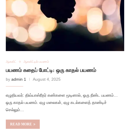
ஆகஸ்ட்
ஆகஸ்ட்டில் பயணம்
பயணம் கதைப் போட்டி: ஒரு காதல் பயணம்
by
admin 1
August 4, 2025
எழுதியவர்: திவ்யாஸ்ரீதர் கண்களை மூடினால், ஒரு நீண்ட பயணம்…
ஒரு காதல் பயணம். ஏழு மலைகள், ஏழு கடல்களைத் தாண்டிச்
செல்லும்…
READ MORE