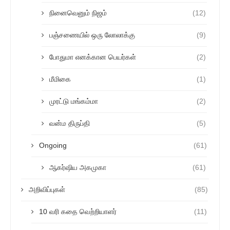
நினைவெனும் நிஜம்
(12)
பஞ்சணையில் ஒரு லோலாக்கு
(9)
போதுமா எனக்கான பெயர்கள்
(2)
மீமிகை
(1)
முரட்டு மங்கம்மா
(2)
வன்ம திருப்தி
(5)
Ongoing
(61)
ஆகர்ஷிய அகமுகா
(61)
அறிவிப்புகள்
(85)
10 வரி கதை வெற்றியாளர்
(11)