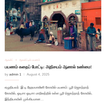
ஆகஸ்ட்
ஆகஸ்ட்டில் பயணம்
பயணம் கதைப் போட்டி: அதிசயம் ஆனால் உண்மை!
by
admin 1
August 4, 2025
எழுதியவர்: இ.டி.ஹேமமாலினி கோவில் பயணம்: பூரி ஜெகந்நாத்
கோவில், ஒடிசா ஒடிசா மாநிலத்தில் உள்ள பூரி ஜெகந்நாத் கோவில்,
இந்தியாவின் முக்கியமான…