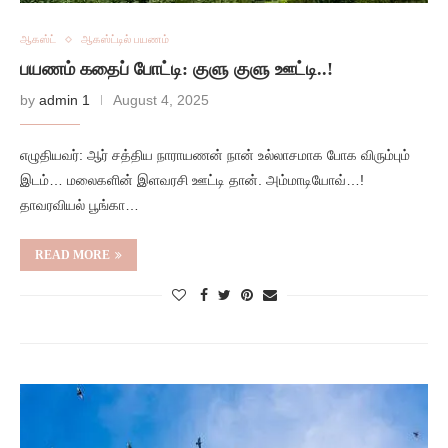
ஆகஸ்ட்
ஆகஸ்ட்டில் பயணம்
பயணம் கதைப் போட்டி: குளு குளு ஊட்டி..!
by
admin 1
August 4, 2025
எழுதியவர்: ஆர் சத்திய நாராயணன் நான் உல்லாசமாக போக விரும்பும்
இடம்… மலைகளின் இளவரசி ஊட்டி தான். அம்மாடியோவ்…!
தாவரவியல் பூங்கா…
READ MORE