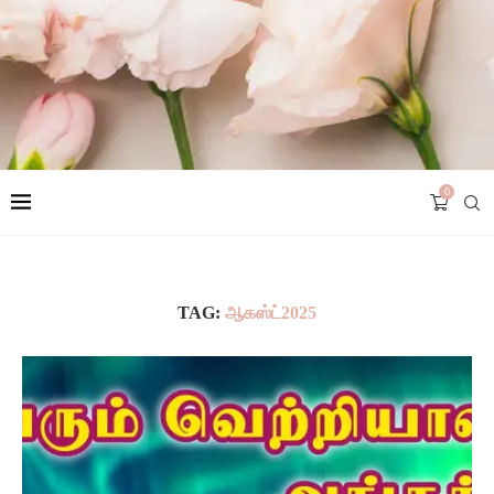
0
TAG:
ஆகஸ்ட்2025