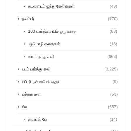
கடவுளிடம் ஐந்து கேள்விகள்
(49)
நவம்பர்
(770)
100 வார்த்தையில் ஒரு கதை
(88)
பழமொழி கதைகள்
(18)
வாரம் நாலு கவி
(663)
படம் பார்த்து கவி
(3,225)
பிபி ரீடர்ஸ் ஸ்பேஸ் குரூப்
(9)
புத்தக உலா
(53)
மே
(657)
பைரட்ஸ் மே
(14)