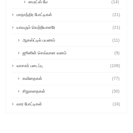
பைரட்ஸ் மே
(14)
மாதாந்திர போட்டிகள்
(21)
யாவரும் வெற்றியாளரே
(21)
ஆகஸ்ட்டில் பயணம்
(11)
ஜூனின் செவ்வான வனம்
(9)
வாசகர் படைப்பு
(108)
கவிதைகள்
(77)
சிறுகதைகள்
(30)
வார போட்டிகள்
(16)