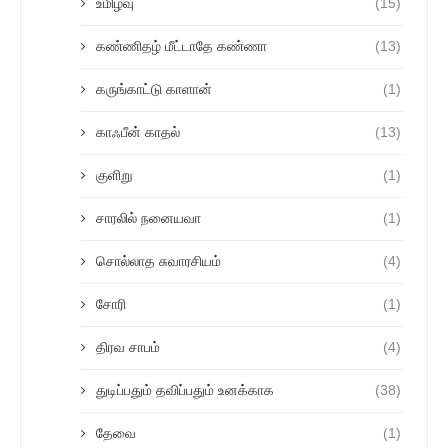
உமிழ்வு
(15)
கண்ணிதழ் மீட்டாதே கண்ணா
(13)
கருங்காட்டு காளான்
(1)
காஃபீன் காதல்
(13)
குளிறு
(1)
சாரலில் நனையவா
(1)
சொல்லாத சுவாரசியம்
(4)
சோரி
(1)
திரவ சாபம்
(4)
துடிப்பதும் தவிப்பதும் உனக்காக
(38)
தேவை
(1)