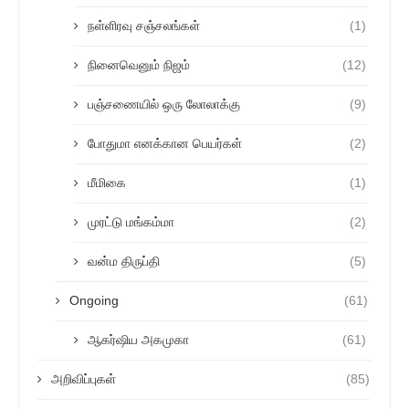
நள்ளிரவு சஞ்சலங்கள்
(1)
நினைவெனும் நிஜம்
(12)
பஞ்சணையில் ஒரு லோலாக்கு
(9)
போதுமா எனக்கான பெயர்கள்
(2)
மீமிகை
(1)
முரட்டு மங்கம்மா
(2)
வன்ம திருப்தி
(5)
Ongoing
(61)
ஆகர்ஷிய அகமுகா
(61)
அறிவிப்புகள்
(85)