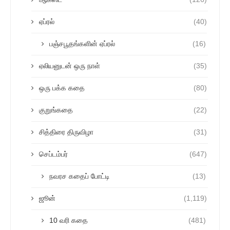
ஏப்ரல்
(40)
பஞ்சபூதங்களின் ஏப்ரல்
(16)
ஏலியனுடன் ஒரு நாள்
(35)
ஒரு பக்க கதை
(80)
குறுங்கதை
(22)
சித்திரை திருவிழா
(31)
செப்டம்பர்
(647)
நவரச கதைப் போட்டி
(13)
ஜூன்
(1,119)
10 வரி கதை
(481)