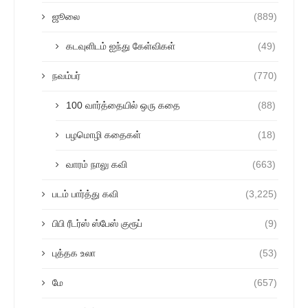
ஜூலை
(889)
கடவுளிடம் ஐந்து கேள்விகள்
(49)
நவம்பர்
(770)
100 வார்த்தையில் ஒரு கதை
(88)
பழமொழி கதைகள்
(18)
வாரம் நாலு கவி
(663)
படம் பார்த்து கவி
(3,225)
பிபி ரீடர்ஸ் ஸ்பேஸ் குரூப்
(9)
புத்தக உலா
(53)
மே
(657)