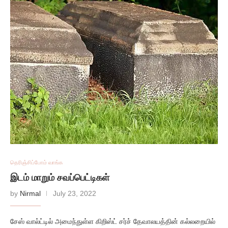
தெரிஞ்சிப்போம் வாங்க
இடம் மாறும் சவப்பெட்டிகள்
by
Nirmal
July 23, 2022
சேஸ் வால்ட்டில் அமைந்துள்ள கிறிஸ்ட் சர்ச் தேவாலயத்தின் கல்லறையில்