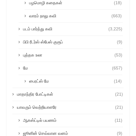
பழமொழி கதைகள்
(18)
வாரம் நாலு கவி
(663)
படம் பார்த்து கவி
(3,225)
பிபி ரீடர்ஸ் ஸ்பேஸ் குரூப்
(9)
புத்தக உலா
(53)
மே
(657)
பைரட்ஸ் மே
(14)
மாதாந்திர போட்டிகள்
(21)
யாவரும் வெற்றியாளரே
(21)
ஆகஸ்ட்டில் பயணம்
(11)
ஜூனின் செவ்வான வனம்
(9)