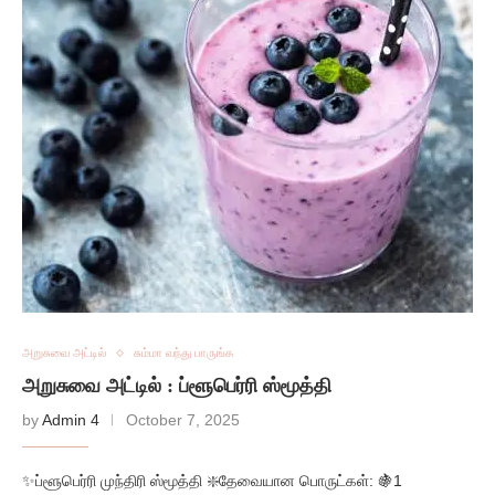
அறுசுவை அட்டில்
சும்மா வந்து பாருங்க
அறுசுவை அட்டில் : ப்ளூபெர்ரி ஸ்மூத்தி
by
Admin 4
October 7, 2025
✨ப்ளூபெர்ரி முந்திரி ஸ்மூத்தி ❇️தேவையான பொருட்கள்: 🍇1