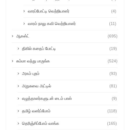
வாரப்போட்டி வெற்றியாளர்
(4)
வாரம் நாலு கவி வெற்றியாளர்
(11)
ஆகஸ்ட்
(695)
திகில் கதைப் போட்டி
(19)
சும்மா வந்து பாருங்க
(524)
அகம் புறம்
(93)
அறுசுவை அட்டில்
(81)
எழுத்தாளர்களுடன் டைம் பாஸ்
(9)
தமிழ் வளர்ப்போம்
(118)
தெரிஞ்சிப்போம் வாங்க
(165)