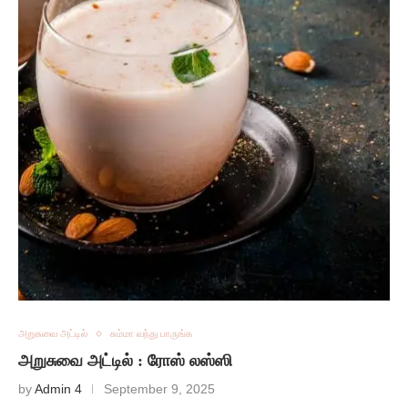
அறுசுவை அட்டில்
சும்மா வந்து பாருங்க
அறுசுவை அட்டில் : ரோஸ் லஸ்ஸி
by
Admin 4
September 9, 2025