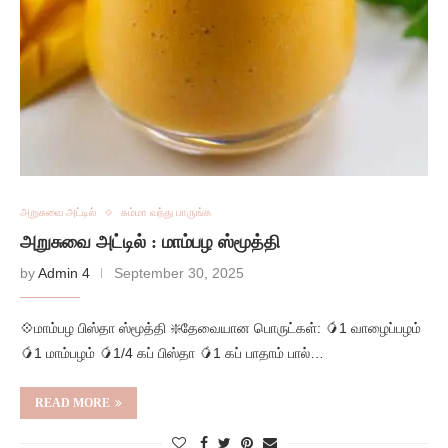
அறுசுவை அட்டில்
சும்மா வந்து பாருங்க
அறுசுவை அட்டில் : மாம்பழ ஸ்மூத்தி
by
Admin 4
September 30, 2025
💠மாம்பழ பிஸ்தா ஸ்மூத்தி ❇️தேவையான பொருட்கள்: 🥭1 வாழைப்பழம்
🥭1 மாம்பழம் 🥭1/4 கப் பிஸ்தா 🥭1 கப் பாதாம் பால்…
READ MORE