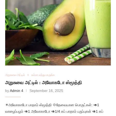
அறுசுவை அட்டில்
சும்மா வந்து பாருங்க
அறுசுவை அட்டில் : அவோகடோ ஸ்மூத்தி
by
Admin 4
September 16, 2025
✴️அவோகாடோ பாதாம் ஸ்மூத்தி 💠தேவையான பொருட்கள்: 🥑1
வாழைப்பழம் 🥑1 அவோகாடோ 🥑1/4 கப் பாதாம் பருப்புகள் 🥑1 கப்