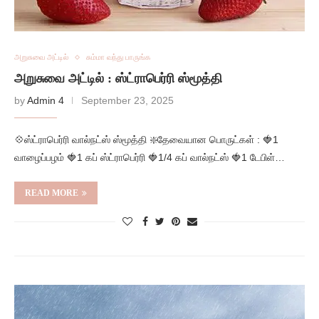
அறுசுவை அட்டில்
சும்மா வந்து பாருங்க
அறுசுவை அட்டில் : ஸ்ட்ராபெர்ரி ஸ்மூத்தி
by
Admin 4
September 23, 2025
💠ஸ்ட்ராபெர்ரி வால்நட்ஸ் ஸ்மூத்தி ❇️தேவையான பொருட்கள் : 🍓1
வாழைப்பழம் 🍓1 கப் ஸ்ட்ராபெர்ரி 🍓1/4 கப் வால்நட்ஸ் 🍓1 டேபிள்…
READ MORE