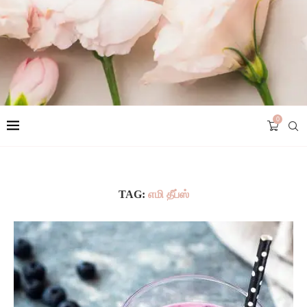
0
TAG:
எமி தீப்ஸ்