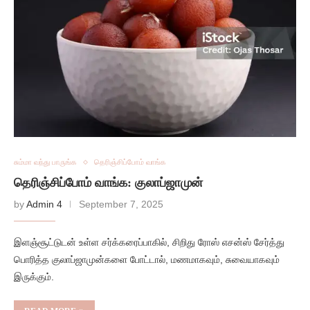
சும்மா வந்து பாருங்க
தெரிஞ்சிப்போம் வாங்க
தெரிஞ்சிப்போம் வாங்க: குலாப்ஜாமுன்
by
Admin 4
September 7, 2025
இளஞ்சூட்டுடன் உள்ள சர்க்கரைப்பாகில், சிறிது ரோஸ் எசன்ஸ் சேர்த்து
பொரித்த குலாப்ஜாமுன்களை போட்டால், மணமாகவும், சுவையாகவும்
இருக்கும்.