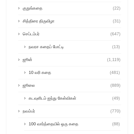
குறுங்கதை
(22)
சித்திரை திருவிழா
(31)
செப்டம்பர்
(647)
நவரச கதைப் போட்டி
(13)
ஜூன்
(1,119)
10 வரி கதை
(481)
ஜூலை
(889)
கடவுளிடம் ஐந்து கேள்விகள்
(49)
நவம்பர்
(770)
100 வார்த்தையில் ஒரு கதை
(88)