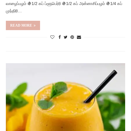
வாழைப்பழம் 🍇1/2 கப் ப்ளூபெர்ரி 🍇1/2 கப் அன்னாசிப்பழம் 🍇1/4 கப்
முந்திரி…
READ MORE