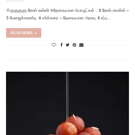
💠குளுகுளு ரோஸ் லஸ்ஸி ❇️தேவையான பொருட்கள் : 🌷ரோஸ் எசன்ஸ் –
3 மேஜைக்கரண்டி 🌷சர்க்கரை – தேவையான அளவு 🌷உப்பு…
READ MORE