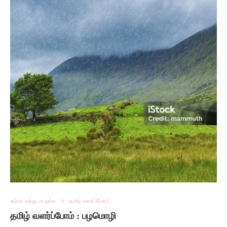
சும்மா வந்து பாருங்க
தமிழ் வளர்ப்போம்
தமிழ் வளர்ப்போம் : பழமொழி