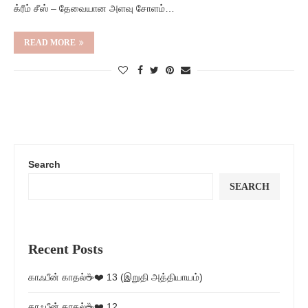
க்ரீம் சீஸ் – தேவையான அளவு சோளம்…
READ MORE
Search
SEARCH
Recent Posts
காஃபீன் காதல்☕❤️ 13 (இறுதி அத்தியாயம்)
காஃபீன் காதல்☕❤️ 12