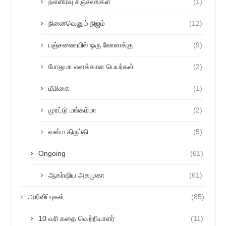
நள்ளிரவு சஞ்சலங்கள்
(1)
நினைவெனும் நிஜம்
(12)
பஞ்சணையில் ஒரு லோலாக்கு
(9)
போதுமா எனக்கான பெயர்கள்
(2)
மீமிகை
(1)
முரட்டு மங்கம்மா
(2)
வன்ம திருப்தி
(5)
Ongoing
(61)
ஆகர்ஷிய அகமுகா
(61)
அறிவிப்புகள்
(85)
10 வரி கதை வெற்றியாளர்
(11)