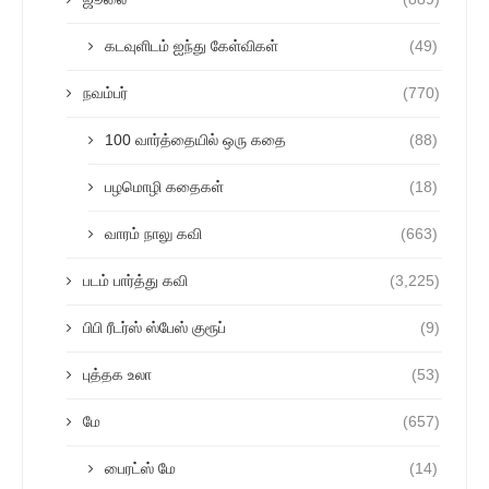
கடவுளிடம் ஐந்து கேள்விகள்
(49)
நவம்பர்
(770)
100 வார்த்தையில் ஒரு கதை
(88)
பழமொழி கதைகள்
(18)
வாரம் நாலு கவி
(663)
படம் பார்த்து கவி
(3,225)
பிபி ரீடர்ஸ் ஸ்பேஸ் குரூப்
(9)
புத்தக உலா
(53)
மே
(657)
பைரட்ஸ் மே
(14)