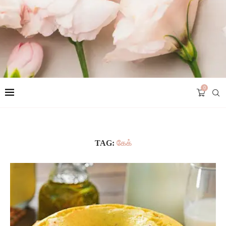
0
TAG:
கேக்