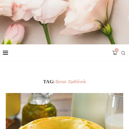
0
TAG:
சோள அனிச்சல்