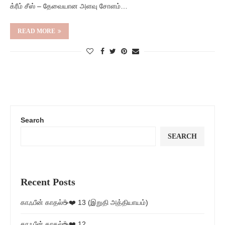
க்ரீம் சீஸ் – தேவையான அளவு சோளம்…
READ MORE
Search
SEARCH
Recent Posts
காஃபீன் காதல்☕❤️ 13 (இறுதி அத்தியாயம்)
காஃபீன் காதல்☕❤️ 12