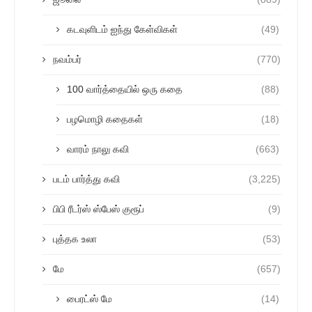
கடவுளிடம் ஐந்து கேள்விகள்
(49)
நவம்பர்
(770)
100 வார்த்தையில் ஒரு கதை
(88)
பழமொழி கதைகள்
(18)
வாரம் நாலு கவி
(663)
படம் பார்த்து கவி
(3,225)
பிபி ரீடர்ஸ் ஸ்பேஸ் குரூப்
(9)
புத்தக உலா
(53)
மே
(657)
பைரட்ஸ் மே
(14)