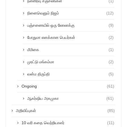
நள்ளிரவு சஞ்சலங்கள்
(1)
நினைவெனும் நிஜம்
(12)
பஞ்சணையில் ஒரு லோலாக்கு
(9)
போதுமா எனக்கான பெயர்கள்
(2)
மீமிகை
(1)
முரட்டு மங்கம்மா
(2)
வன்ம திருப்தி
(5)
Ongoing
(61)
ஆகர்ஷிய அகமுகா
(61)
அறிவிப்புகள்
(85)
10 வரி கதை வெற்றியாளர்
(11)