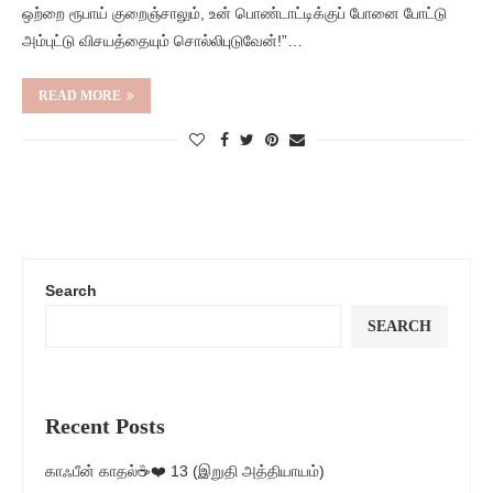
ஒற்றை ரூபாய் குறைஞ்சாலும், உன் பொண்டாட்டிக்குப் போனை போட்டு
அம்புட்டு விசயத்தையும் சொல்லிபுடுவேன்!”…
READ MORE
Search
SEARCH
Recent Posts
காஃபீன் காதல்☕❤️ 13 (இறுதி அத்தியாயம்)