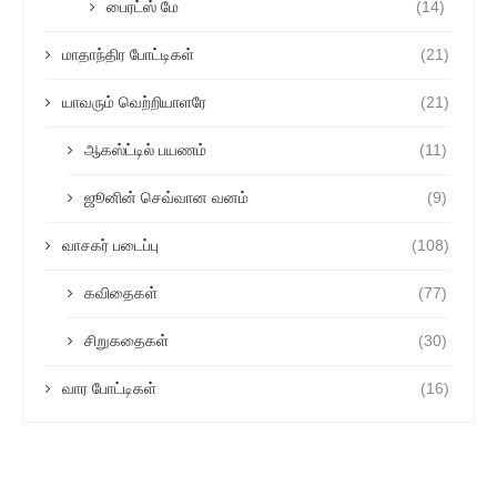
பைரட்ஸ் மே
(14)
மாதாந்திர போட்டிகள்
(21)
யாவரும் வெற்றியாளரே
(21)
ஆகஸ்ட்டில் பயணம்
(11)
ஜூனின் செவ்வான வனம்
(9)
வாசகர் படைப்பு
(108)
கவிதைகள்
(77)
சிறுகதைகள்
(30)
வார போட்டிகள்
(16)