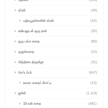
ஏப்ரல்
(40)
பஞ்சபூதங்களின் ஏப்ரல்
(16)
ஏலியனுடன் ஒரு நாள்
(35)
ஒரு பக்க கதை
(80)
குறுங்கதை
(22)
சித்திரை திருவிழா
(31)
செப்டம்பர்
(647)
நவரச கதைப் போட்டி
(13)
ஜூன்
(1,119)
10 வரி கதை
(481)