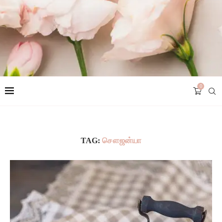
0
TAG:
சௌஜன்யா