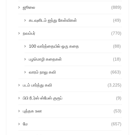
ஜூலை
(889)
கடவுளிடம் ஐந்து கேள்விகள்
(49)
நவம்பர்
(770)
100 வார்த்தையில் ஒரு கதை
(88)
பழமொழி கதைகள்
(18)
வாரம் நாலு கவி
(663)
படம் பார்த்து கவி
(3,225)
பிபி ரீடர்ஸ் ஸ்பேஸ் குரூப்
(9)
புத்தக உலா
(53)
மே
(657)