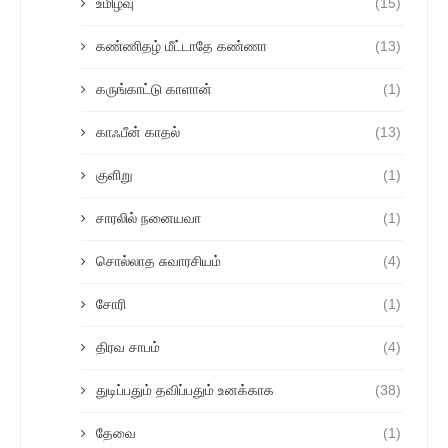
உமிழ்வு
(15)
கண்ணிதழ் மீட்டாதே கண்ணா
(13)
கருங்காட்டு காளான்
(1)
காஃபீன் காதல்
(13)
குளிறு
(1)
சாரலில் நனையவா
(1)
சொல்லாத சுவாரசியம்
(4)
சோரி
(1)
திரவ சாபம்
(4)
துடிப்பதும் தவிப்பதும் உனக்காக
(38)
தேவை
(1)