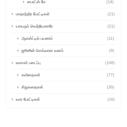
பைரட்ஸ் மே
(14)
மாதாந்திர போட்டிகள்
(21)
யாவரும் வெற்றியாளரே
(21)
ஆகஸ்ட்டில் பயணம்
(11)
ஜூனின் செவ்வான வனம்
(9)
வாசகர் படைப்பு
(108)
கவிதைகள்
(77)
சிறுகதைகள்
(30)
வார போட்டிகள்
(16)