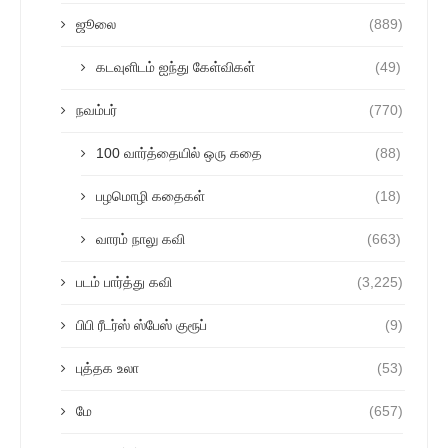
ஜூலை
(889)
கடவுளிடம் ஐந்து கேள்விகள்
(49)
நவம்பர்
(770)
100 வார்த்தையில் ஒரு கதை
(88)
பழமொழி கதைகள்
(18)
வாரம் நாலு கவி
(663)
படம் பார்த்து கவி
(3,225)
பிபி ரீடர்ஸ் ஸ்பேஸ் குரூப்
(9)
புத்தக உலா
(53)
மே
(657)