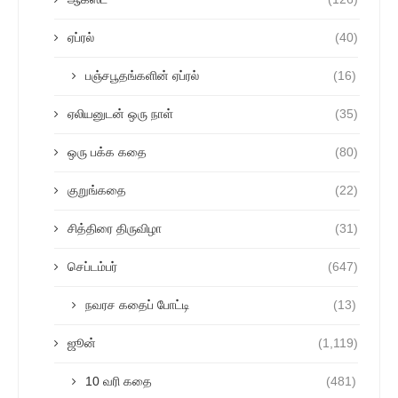
ஏப்ரல்
(40)
பஞ்சபூதங்களின் ஏப்ரல்
(16)
ஏலியனுடன் ஒரு நாள்
(35)
ஒரு பக்க கதை
(80)
குறுங்கதை
(22)
சித்திரை திருவிழா
(31)
செப்டம்பர்
(647)
நவரச கதைப் போட்டி
(13)
ஜூன்
(1,119)
10 வரி கதை
(481)