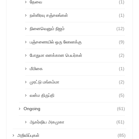
தேவை
(1)
நள்ளிரவு சஞ்சலங்கள்
(1)
நினைவெனும் நிஜம்
(12)
பஞ்சணையில் ஒரு லோலாக்கு
(9)
போதுமா எனக்கான பெயர்கள்
(2)
மீமிகை
(1)
முரட்டு மங்கம்மா
(2)
வன்ம திருப்தி
(5)
Ongoing
(61)
ஆகர்ஷிய அகமுகா
(61)
அறிவிப்புகள்
(85)