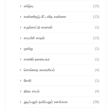
உமிழ்வு
(15)
கண்ணிதழ் மீட்டாதே கண்ணா
(13)
கருங்காட்டு காளான்
(1)
காஃபீன் காதல்
(13)
குளிறு
(1)
சாரலில் நனையவா
(1)
சொல்லாத சுவாரசியம்
(4)
சோரி
(1)
திரவ சாபம்
(4)
துடிப்பதும் தவிப்பதும் உனக்காக
(38)