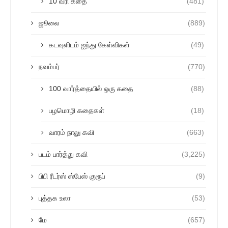
10 வரி கதை
(481)
ஜூலை
(889)
கடவுளிடம் ஐந்து கேள்விகள்
(49)
நவம்பர்
(770)
100 வார்த்தையில் ஒரு கதை
(88)
பழமொழி கதைகள்
(18)
வாரம் நாலு கவி
(663)
படம் பார்த்து கவி
(3,225)
பிபி ரீடர்ஸ் ஸ்பேஸ் குரூப்
(9)
புத்தக உலா
(53)
மே
(657)