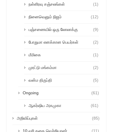
நள்ளிரவு சஞ்சலங்கள்
(1)
நினைவெனும் நிஜம்
(12)
பஞ்சணையில் ஒரு லோலாக்கு
(9)
போதுமா எனக்கான பெயர்கள்
(2)
மீமிகை
(1)
முரட்டு மங்கம்மா
(2)
வன்ம திருப்தி
(5)
Ongoing
(61)
ஆகர்ஷிய அகமுகா
(61)
அறிவிப்புகள்
(85)
10 வரி கதை வெற்றியாளர்
(11)