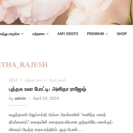
 வந்து பாருங்க
மற்றவை
AMY DEEPZ
PREMIUM
SHOP
ITHA_RAJESH
2024
புத்தக உலா
போட்டிகள்
புத்தக உலா போட்டி: அனிதா ராஜேஷ்
by
admin
April 23, 2024
எழுத்தாளர் ஜெய்சக்தி அம்மா அவர்களின் “கனிந்த மனத்
தீபங்களாய்” கதையின் கதைநாயகியான குந்தவியே எனக்குப்
மிகவும் பிடித்த கதாபாத்திரம். ஒரு பெண்,…