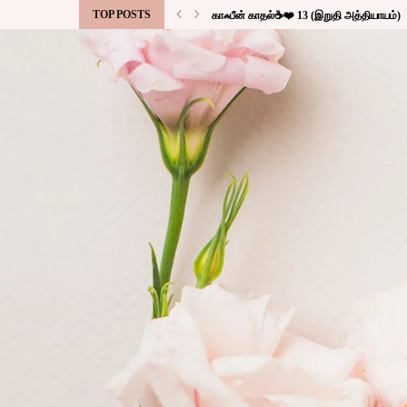
TOP POSTS
காஃபீன் காதல்☕❤️ 13 (இறுதி அத்தியாயம்)