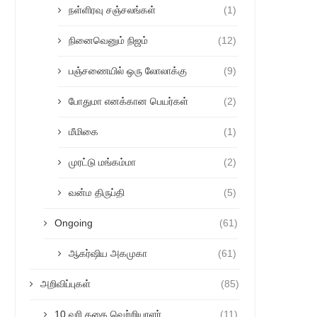
நள்ளிரவு சஞ்சலங்கள்
(1)
நினைவெனும் நிஜம்
(12)
பஞ்சணையில் ஒரு லோலாக்கு
(9)
போதுமா எனக்கான பெயர்கள்
(2)
மீமிகை
(1)
முரட்டு மங்கம்மா
(2)
வன்ம திருப்தி
(5)
Ongoing
(61)
ஆகர்ஷிய அகமுகா
(61)
அறிவிப்புகள்
(85)
10 வரி கதை வெற்றியாளர்
(11)