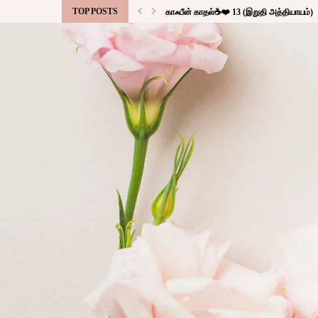
TOP POSTS
காஃபீன் காதல்☕❤️ 13 (இறுதி அத்தியாயம்)