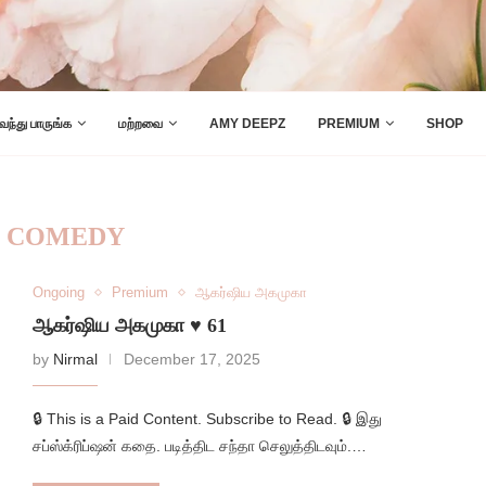
 வந்து பாருங்க
மற்றவை
AMY DEEPZ
PREMIUM
SHOP
:
COMEDY
Ongoing
Premium
ஆகர்ஷிய அகமுகா
ஆகர்ஷிய அகமுகா ♥️ 61
by
Nirmal
December 17, 2025
🔒 This is a Paid Content. Subscribe to Read. 🔒 இது
சப்ஸ்க்ரிப்ஷன் கதை. படித்திட சந்தா செலுத்திடவும்.…