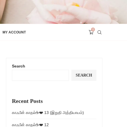
0
MY ACCOUNT
Search
SEARCH
Recent Posts
காஃபீன் காதல்☕❤️ 13 (இறுதி அத்தியாயம்)
காஃபீன் காதல்☕❤️ 12