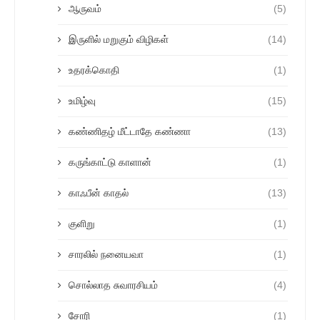
ஆருவம்
(5)
இருளில் மறுகும் விழிகள்
(14)
உதரக்கொதி
(1)
உமிழ்வு
(15)
கண்ணிதழ் மீட்டாதே கண்ணா
(13)
கருங்காட்டு காளான்
(1)
காஃபீன் காதல்
(13)
குளிறு
(1)
சாரலில் நனையவா
(1)
சொல்லாத சுவாரசியம்
(4)
சோரி
(1)