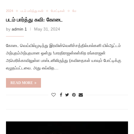
2024
படம் பார்த்து கவி
போட்டிகள்
மே
படம் பார்த்து கவி: கோடை
by
admin 1
May 31, 2024
கோடை வெய்யில்முடிந்து இரவின்வெளிச்சத்தில்பால்கனி யில்ஆட்டம்
அற்புதம்அற்புதமான ஒன்று !பாரதிராஜன்என்கிற ரங்கராஜன்
அமெரிக்காவிலுள்ள பாஸ்டனிலிருந்து (கவிதைகள் யாவும் போட்டிக்கு
எழுதப்பட்டவை. அது எவ்வித…
READ MORE