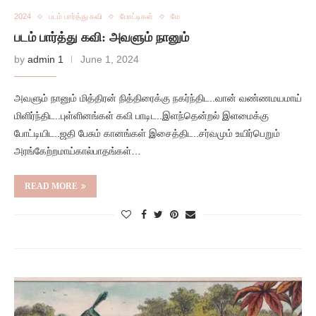
2024
படம் பார்த்து கவி
போட்டிகள்
மே
படம் பார்த்து கவி: அவளும் நானும்
by
admin 1
June 1, 2024
அவளும் நானும் மித்திரன் நித்திரைக்கு நகர்ந்திட..வான் வண்ணமயமாய்
மிளிர்ந்திட..புள்ளினங்கள் கவி பாடிட..இளந்தென்றல் இளமைக்கு
போட்டியிட..ஜதி பேசும் கானங்கள் இசைத்திட..சர்வமும் உயிர்பெறும்
அரங்கேற்றமாய்கால்பாதங்கள்…
READ MORE