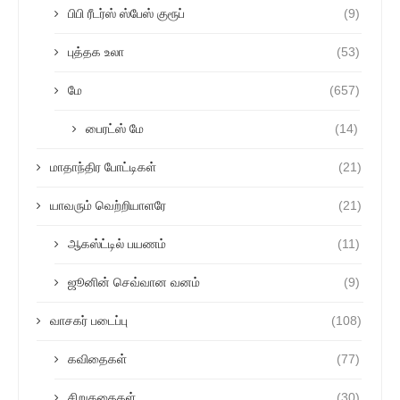
பிபி ரீடர்ஸ் ஸ்பேஸ் குரூப்
(9)
புத்தக உலா
(53)
மே
(657)
பைரட்ஸ் மே
(14)
மாதாந்திர போட்டிகள்
(21)
யாவரும் வெற்றியாளரே
(21)
ஆகஸ்ட்டில் பயணம்
(11)
ஜூனின் செவ்வான வனம்
(9)
வாசகர் படைப்பு
(108)
கவிதைகள்
(77)
சிறுகதைகள்
(30)