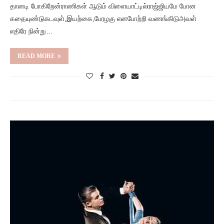
தானடி போகிறேன்ராணிகள் ஆடும் விளையாட்டில்ராஜ்ஜியமே போன
கதையுண்டுகடவுள்,இயற்கை,பேரழகு எனபோற்றி வணங்கிடுஅவள்
எதிரே நின்று…
READ MORE