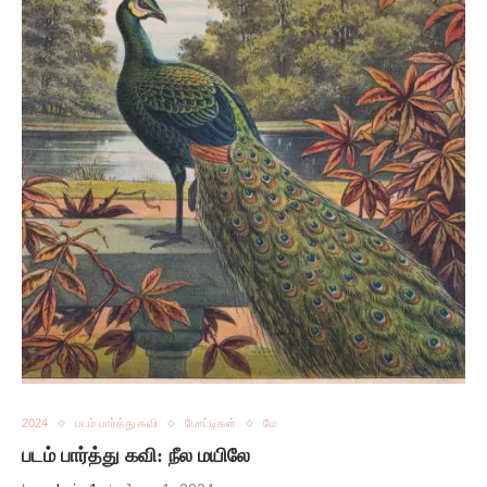
2024
படம் பார்த்து கவி
போட்டிகள்
மே
படம் பார்த்து கவி: நீல மயிலே