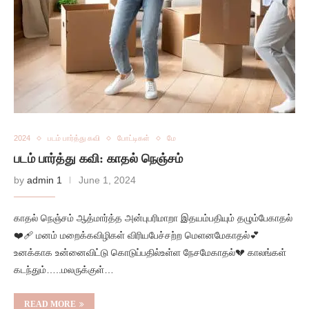
2024
படம் பார்த்து கவி
போட்டிகள்
மே
படம் பார்த்து கவி: காதல் நெஞ்சம்
by
admin 1
June 1, 2024
காதல் நெஞ்சம் ஆத்மார்த்த அன்புபரிமாறா இதயம்பதியும் தழும்பேகாதல்
❤️‍🩹 மனம் மறைக்கவிழிகள் விரியபேச்சற்ற மெளனமேகாதல்💕
உனக்காக உன்னைவிட்டு கொடுப்பதில்உள்ள நேசமேகாதல்💔 காலங்கள்
கடந்தும்…..மலருக்குள்…
READ MORE