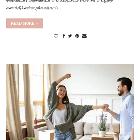
வேண்டுமா? அதனால்வா அன்பேஆடலாம் என்றேன் அழைத்த
கணத்தில்என்னருகேவந்தாய்…
READ MORE