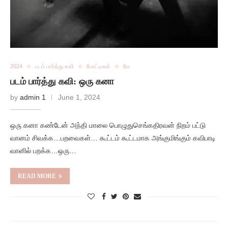
2024
படம் பார்த்து கவி
போட்டிகள்
மே
படம் பார்த்து கவி: ஒரு கனா
by
admin 1
June 1, 2024
ஒரு கனா கண்டேன் அந்தி மாலை பொழுதுசெங்கதிரவன் நிறம் பட்டு
வானம் சிவக்க…பறவைகள்… கூட்டம் கூட்டமாக அங்குமிங்கும் கவிபாடி
வானில் பறக்க…ஒரு…
READ MORE