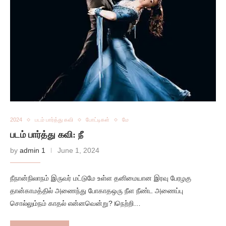
2024
படம் பார்த்து கவி
போட்டிகள்
மே
படம் பார்த்து கவி: நீ
by
admin 1
June 1, 2024
நீநான்நிலாநம் இருவர் மட்டுமே உள்ள தனிமையான இரவு பேரழகு
தான்காமத்தில் அணைந்து போகாதஒரு நீள நீண்ட அணைப்பு
சொல்லும்நம் காதல் என்னவென்று?।நெற்றி…