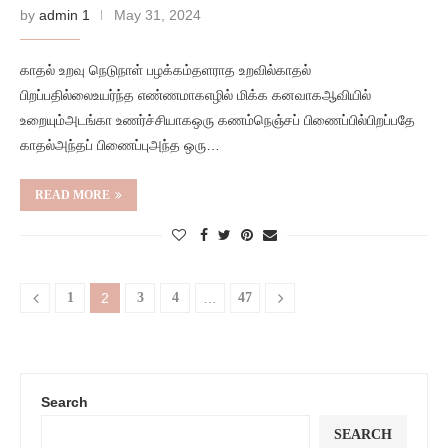
by
admin 1
May 31, 2024
காதல் உறவு நெடுநாள் பழக்கம்தளராத உறவில்காதல்
பிறப்பதில்லைஉயர்ந்த எண்ணமாகஎழில் மிக்க கனவாகஆவியில்
உறையும்அடங்கா உணர்ச்சியாகஒரு கணம்நெஞ்சப் பிணைப்பில்பிறப்பதே
காதல்அந்தப் பிணைப்புஅந்த ஒரு…
READ MORE
1
2
3
4
…
47
Search
SEARCH