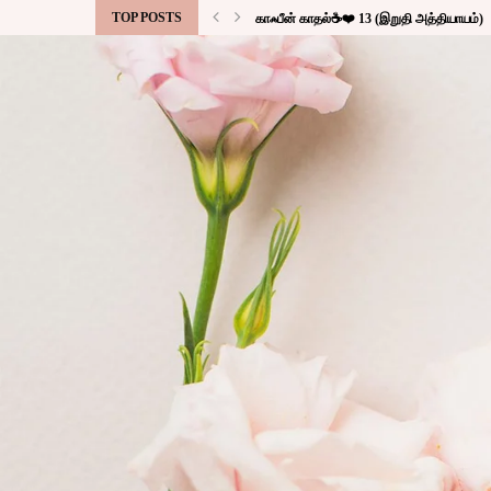
TOP POSTS
காஃபீன் காதல்☕❤️ 13 (இறுதி அத்தியாயம்)