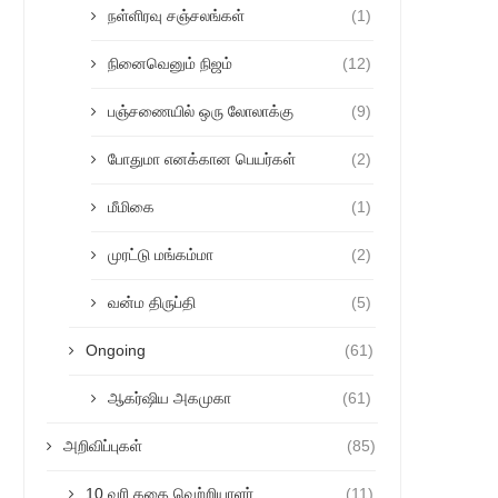
நள்ளிரவு சஞ்சலங்கள்
(1)
நினைவெனும் நிஜம்
(12)
பஞ்சணையில் ஒரு லோலாக்கு
(9)
போதுமா எனக்கான பெயர்கள்
(2)
மீமிகை
(1)
முரட்டு மங்கம்மா
(2)
வன்ம திருப்தி
(5)
Ongoing
(61)
ஆகர்ஷிய அகமுகா
(61)
அறிவிப்புகள்
(85)
10 வரி கதை வெற்றியாளர்
(11)