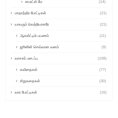
பைரட்ஸ் மே
(14)
மாதாந்திர போட்டிகள்
(21)
யாவரும் வெற்றியாளரே
(21)
ஆகஸ்ட்டில் பயணம்
(11)
ஜூனின் செவ்வான வனம்
(9)
வாசகர் படைப்பு
(108)
கவிதைகள்
(77)
சிறுகதைகள்
(30)
வார போட்டிகள்
(16)