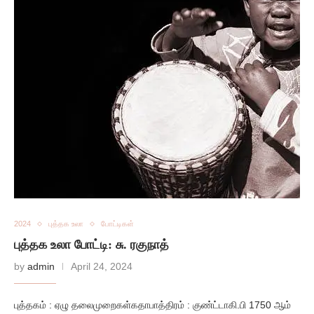
2024
புத்தக உலா
போட்டிகள்
புத்தக உலா போட்டி: சு. ரகுநாத்
by
admin
April 24, 2024
புத்தகம் : ஏழு தலைமுறைகள்கதாபாத்திரம் : குண்ட்டாகி.பி 1750 ஆம்