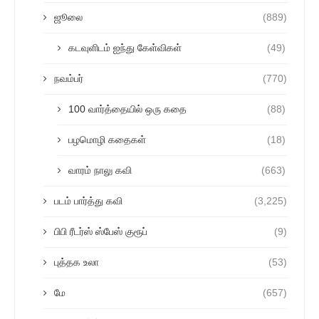
ஜூலை
(889)
கடவுளிடம் ஐந்து கேள்விகள்
(49)
நவம்பர்
(770)
100 வார்த்தையில் ஒரு கதை
(88)
பழமொழி கதைகள்
(18)
வாரம் நாலு கவி
(663)
படம் பார்த்து கவி
(3,225)
பிபி ரீடர்ஸ் ஸ்பேஸ் குரூப்
(9)
புத்தக உலா
(53)
மே
(657)