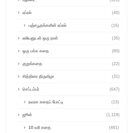
ஏப்ரல்
(40)
பஞ்சபூதங்களின் ஏப்ரல்
(16)
ஏலியனுடன் ஒரு நாள்
(35)
ஒரு பக்க கதை
(80)
குறுங்கதை
(22)
சித்திரை திருவிழா
(31)
செப்டம்பர்
(647)
நவரச கதைப் போட்டி
(13)
ஜூன்
(1,119)
10 வரி கதை
(481)