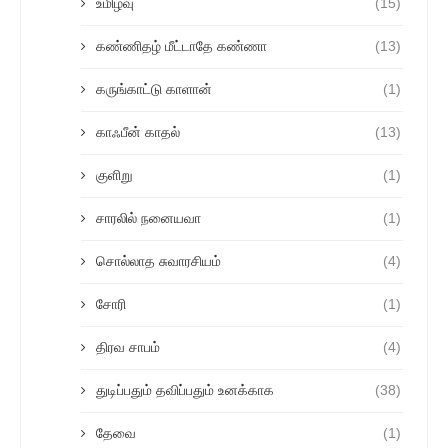
உமிழ்வு
(15)
கண்ணிதழ் மீட்டாதே கண்ணா
(13)
கருங்காட்டு காளான்
(1)
காஃபீன் காதல்
(13)
குளிறு
(1)
சாரலில் நனையவா
(1)
சொல்லாத சுவாரசியம்
(4)
சோரி
(1)
திரவ சாபம்
(4)
துடிப்பதும் தவிப்பதும் உனக்காக
(38)
தேவை
(1)