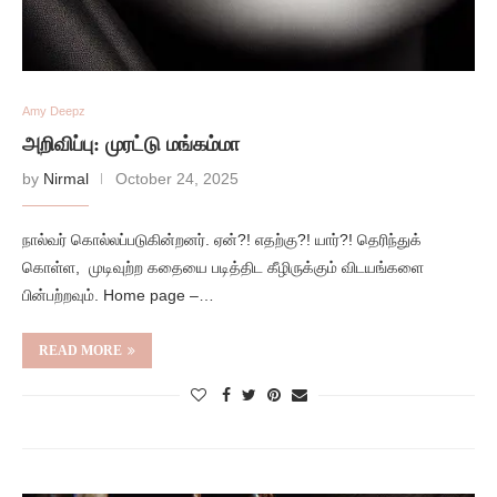
Amy Deepz
அறிவிப்பு: முரட்டு மங்கம்மா
by
Nirmal
October 24, 2025
நால்வர் கொல்லப்படுகின்றனர். ஏன்?! எதற்கு?! யார்?! தெரிந்துக்
கொள்ள, முடிவுற்ற கதையை படித்திட கீழிருக்கும் விடயங்களை
பின்பற்றவும். Home page –…
READ MORE