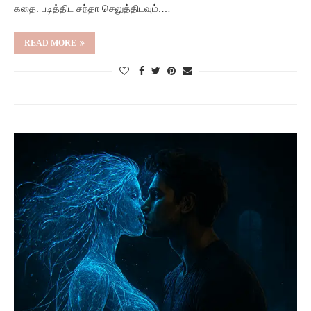
கதை. படித்திட சந்தா செலுத்திடவும்.…
READ MORE