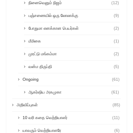
நினைவெனும் நிஜம்
(12)
பஞ்சணையில் ஒரு லோலாக்கு
(9)
போதுமா எனக்கான பெயர்கள்
(2)
மீமிகை
(1)
முரட்டு மங்கம்மா
(2)
வன்ம திருப்தி
(5)
Ongoing
(61)
ஆகர்ஷிய அகமுகா
(61)
அறிவிப்புகள்
(85)
10 வரி கதை வெற்றியாளர்
(11)
யாவரும் வெற்றியாளரே
(6)