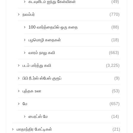
கடவுளிடம் ஐந்து கேள்விகள்
(49)
நவம்பர்
(770)
100 வார்த்தையில் ஒரு கதை
(88)
பழமொழி கதைகள்
(18)
வாரம் நாலு கவி
(663)
படம் பார்த்து கவி
(3,225)
பிபி ரீடர்ஸ் ஸ்பேஸ் குரூப்
(9)
புத்தக உலா
(53)
மே
(657)
பைரட்ஸ் மே
(14)
மாதாந்திர போட்டிகள்
(21)