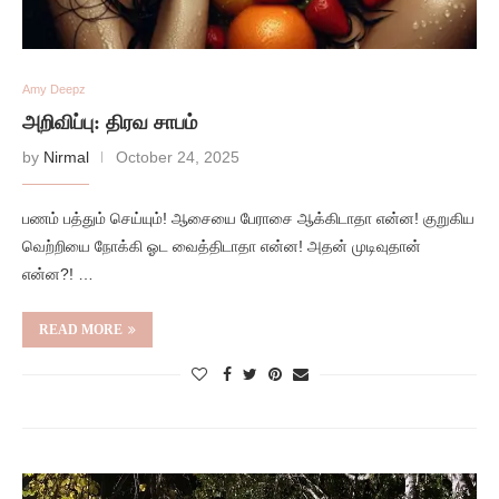
Amy Deepz
அறிவிப்பு: திரவ சாபம்
by
Nirmal
October 24, 2025
பணம் பத்தும் செய்யும்! ஆசையை பேராசை ஆக்கிடாதா என்ன! குறுகிய
வெற்றியை நோக்கி ஓட வைத்திடாதா என்ன! அதன் முடிவுதான்
என்ன?! …
READ MORE