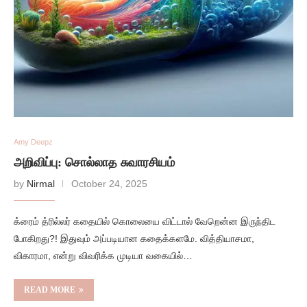
Amy Deepz
அறிவிப்பு: சொல்லாத சுவாரசியம்
by
Nirmal
October 24, 2025
க்ரைம் த்ரில்லர் கதையில் கொலையை விட்டால் வேறென்ன இருந்திட
போகிறது?! இதுவும் அப்படியான கதைக்களமே. வித்தியாசமா,
விகாரமா, என்று விவரிக்க முடியா வகையில்…
READ MORE