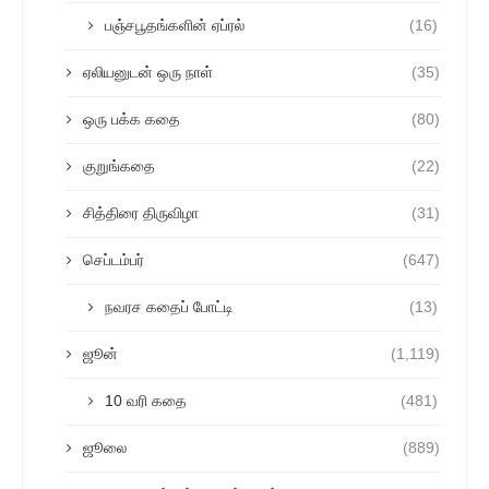
பஞ்சபூதங்களின் ஏப்ரல்
(16)
ஏலியனுடன் ஒரு நாள்
(35)
ஒரு பக்க கதை
(80)
குறுங்கதை
(22)
சித்திரை திருவிழா
(31)
செப்டம்பர்
(647)
நவரச கதைப் போட்டி
(13)
ஜூன்
(1,119)
10 வரி கதை
(481)
ஜூலை
(889)