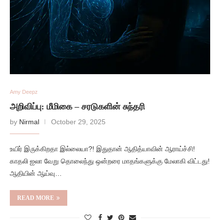
Amy Deepz
அறிவிப்பு: மீமிகை – சரடுகளின் சுந்தரி
by
Nirmal
October 29, 2025
உயிர் இருக்கிறதா இல்லையா?! இதுதான் ஆதித்யாவின் ஆராய்ச்சி!
காதலி ஐலா வேறு தொலைந்து ஒன்றரை மாதங்களுக்கு மேலாகி விட்டது!
ஆதியின் ஆய்வு…
READ MORE