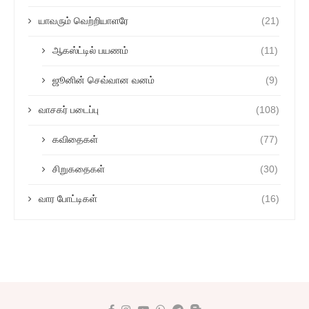
யாவரும் வெற்றியாளரே
(21)
ஆகஸ்ட்டில் பயணம்
(11)
ஜூனின் செவ்வான வனம்
(9)
வாசகர் படைப்பு
(108)
கவிதைகள்
(77)
சிறுகதைகள்
(30)
வார போட்டிகள்
(16)