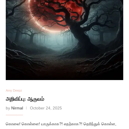
Amy Deepz
அறிவிப்பு: ஆருவம்
by
Nirmal
October 24, 2025
கொலை! கொள்ளை! யாருக்காக?! எதற்காக?! தெரிந்துக் கொள்ள,