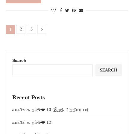
1
2
3
Search
SEARCH
Recent Posts
காஃபீன் காதல்☕❤️ 13 (இறுதி அத்தியாயம்)
காஃபீன் காதல்☕❤️ 12