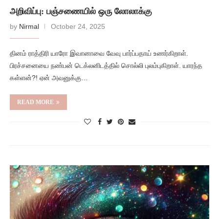
அறிவிப்பு: பஞ்சணையில் ஒரு லோலாக்கு
by
Nirmal
October 24, 2025
தினம் ராத்திரி யாரோ இவானாவை வேவு பார்ப்பதாய் உணர்கிறாள்.
பிரச்சனையை நண்பன் டெக்லனிடத்தில் சொல்லி புலம்புகிறாள். யாரந்த
கள்ளன்?! ஏன் அவனுக்கு…
READ MORE