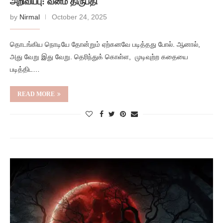
அறிவிப்பு: வன்ம திருப்தி
by
Nirmal
October 24, 2025
தொடங்கிய நொடியே தோன்றும் ஏற்கனவே படித்தது போல். ஆனால்,
அது வேறு இது வேறு. தெரிந்துக் கொள்ள, முடிவுற்ற கதையை
படித்திட…
READ MORE