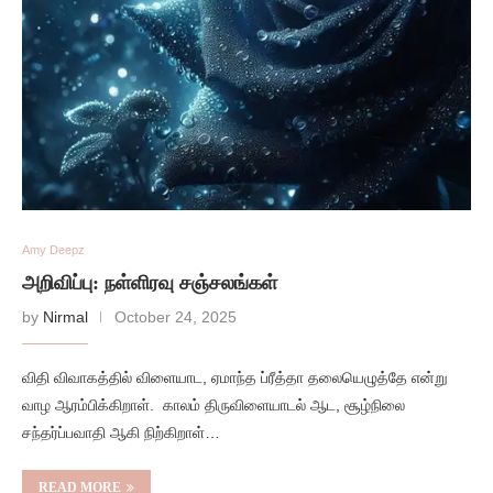
Amy Deepz
அறிவிப்பு: நள்ளிரவு சஞ்சலங்கள்
by
Nirmal
October 24, 2025
விதி விவாகத்தில் விளையாட, ஏமாந்த ப்ரீத்தா தலையெழுத்தே என்று
வாழ ஆரம்பிக்கிறாள். காலம் திருவிளையாடல் ஆட, சூழ்நிலை
சந்தர்ப்பவாதி ஆகி நிற்கிறாள்…
READ MORE