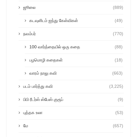
ஜூலை
(889)
கடவுளிடம் ஐந்து கேள்விகள்
(49)
நவம்பர்
(770)
100 வார்த்தையில் ஒரு கதை
(88)
பழமொழி கதைகள்
(18)
வாரம் நாலு கவி
(663)
படம் பார்த்து கவி
(3,225)
பிபி ரீடர்ஸ் ஸ்பேஸ் குரூப்
(9)
புத்தக உலா
(53)
மே
(657)