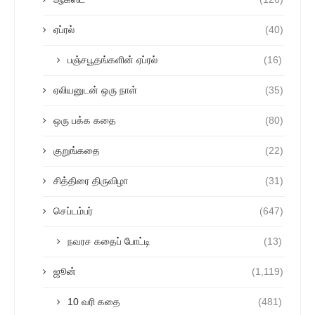
ஏப்ரல்
(40)
பஞ்சபூதங்களின் ஏப்ரல்
(16)
ஏலியனுடன் ஒரு நாள்
(35)
ஒரு பக்க கதை
(80)
குறுங்கதை
(22)
சித்திரை திருவிழா
(31)
செப்டம்பர்
(647)
நவரச கதைப் போட்டி
(13)
ஜூன்
(1,119)
10 வரி கதை
(481)