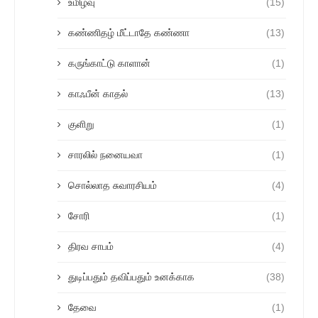
உமிழ்வு
(15)
கண்ணிதழ் மீட்டாதே கண்ணா
(13)
கருங்காட்டு காளான்
(1)
காஃபீன் காதல்
(13)
குளிறு
(1)
சாரலில் நனையவா
(1)
சொல்லாத சுவாரசியம்
(4)
சோரி
(1)
திரவ சாபம்
(4)
துடிப்பதும் தவிப்பதும் உனக்காக
(38)
தேவை
(1)