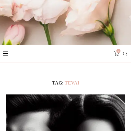
0
TAG:
TEVAI