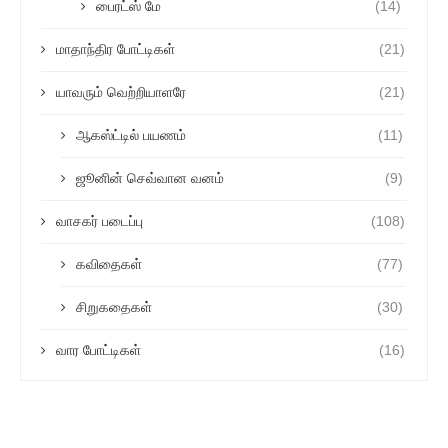
பைரட்ஸ் மே
(14)
மாதாந்திர போட்டிகள்
(21)
யாவரும் வெற்றியாளரே
(21)
ஆகஸ்ட்டில் பயணம்
(11)
ஜூனின் செவ்வான வனம்
(9)
வாசகர் படைப்பு
(108)
கவிதைகள்
(77)
சிறுகதைகள்
(30)
வார போட்டிகள்
(16)