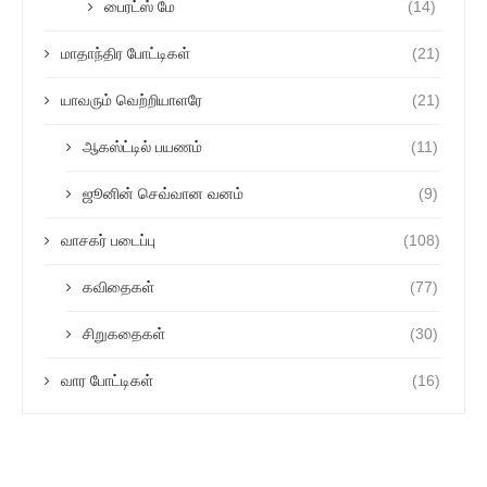
பைரட்ஸ் மே
(14)
மாதாந்திர போட்டிகள்
(21)
யாவரும் வெற்றியாளரே
(21)
ஆகஸ்ட்டில் பயணம்
(11)
ஜூனின் செவ்வான வனம்
(9)
வாசகர் படைப்பு
(108)
கவிதைகள்
(77)
சிறுகதைகள்
(30)
வார போட்டிகள்
(16)