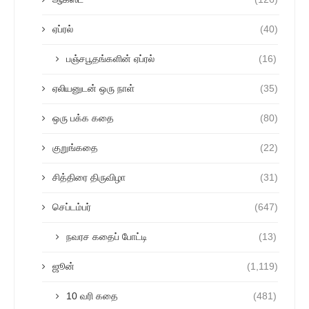
ஏப்ரல்
(40)
பஞ்சபூதங்களின் ஏப்ரல்
(16)
ஏலியனுடன் ஒரு நாள்
(35)
ஒரு பக்க கதை
(80)
குறுங்கதை
(22)
சித்திரை திருவிழா
(31)
செப்டம்பர்
(647)
நவரச கதைப் போட்டி
(13)
ஜூன்
(1,119)
10 வரி கதை
(481)