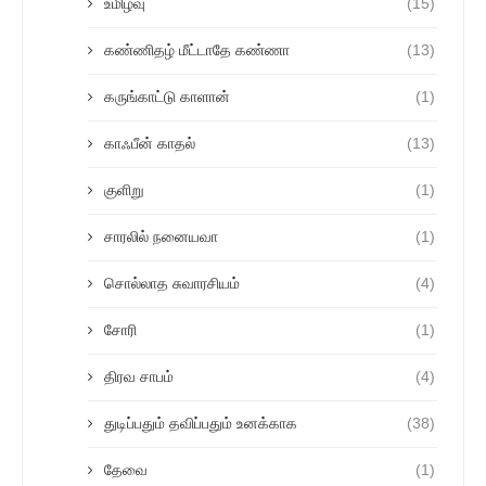
உமிழ்வு
(15)
கண்ணிதழ் மீட்டாதே கண்ணா
(13)
கருங்காட்டு காளான்
(1)
காஃபீன் காதல்
(13)
குளிறு
(1)
சாரலில் நனையவா
(1)
சொல்லாத சுவாரசியம்
(4)
சோரி
(1)
திரவ சாபம்
(4)
துடிப்பதும் தவிப்பதும் உனக்காக
(38)
தேவை
(1)