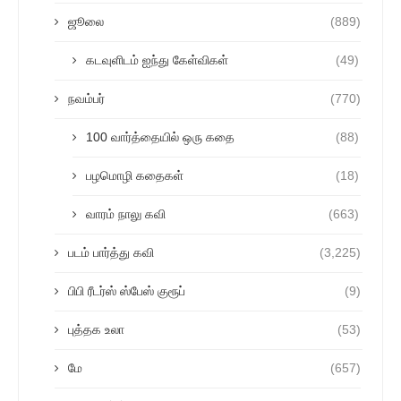
ஜூலை
(889)
கடவுளிடம் ஐந்து கேள்விகள்
(49)
நவம்பர்
(770)
100 வார்த்தையில் ஒரு கதை
(88)
பழமொழி கதைகள்
(18)
வாரம் நாலு கவி
(663)
படம் பார்த்து கவி
(3,225)
பிபி ரீடர்ஸ் ஸ்பேஸ் குரூப்
(9)
புத்தக உலா
(53)
மே
(657)