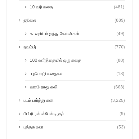
10 வரி கதை
(481)
ஜூலை
(889)
கடவுளிடம் ஐந்து கேள்விகள்
(49)
நவம்பர்
(770)
100 வார்த்தையில் ஒரு கதை
(88)
பழமொழி கதைகள்
(18)
வாரம் நாலு கவி
(663)
படம் பார்த்து கவி
(3,225)
பிபி ரீடர்ஸ் ஸ்பேஸ் குரூப்
(9)
புத்தக உலா
(53)