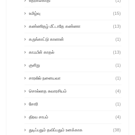
உதரக்கொதி
(1)
உமிழ்வு
(15)
கண்ணிதழ் மீட்டாதே கண்ணா
(13)
கருங்காட்டு காளான்
(1)
காஃபீன் காதல்
(13)
குளிறு
(1)
சாரலில் நனையவா
(1)
சொல்லாத சுவாரசியம்
(4)
சோரி
(1)
திரவ சாபம்
(4)
துடிப்பதும் தவிப்பதும் உனக்காக
(38)