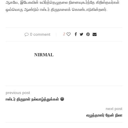
ஆகவே, இயேசுவின் உயிர்த்தெழுதலை நினைவுகூர்ந்தே கிறிஸ்தவர்கள்
ஒவ்வொரு ஆண்டும் ஈஸ்டர் திருநாளைக் கொண்டாடுகின்றனர்.
0 comment
2
NIRMAL
previous post
ஈஸ்டர் திருநாள் நல்வாழ்த்துக்கள் 😁
next post
எழுத்தாளர் தேன் நிலா