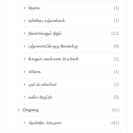
தேவை
(1)
நள்ளிரவு சஞ்சலங்கள்
(1)
நினைவெனும் நிஜம்
(12)
பஞ்சணையில் ஒரு லோலாக்கு
(9)
போதுமா எனக்கான பெயர்கள்
(2)
மீமிகை
(1)
முரட்டு மங்கம்மா
(2)
வன்ம திருப்தி
(5)
Ongoing
(61)
ஆகர்ஷிய அகமுகா
(61)