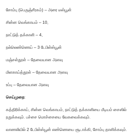
சோம்பு (பெருஞ்சீரகம்) – அரை டீஸ்பூன்
சின்ன வெங்காயம் – 10,
நாட்டுத் தக்காளி – 4,
நல்லெண்ணெய் – 3 டேபிள்ஸ்பூன்
மஞ்சள்தூள் – தேவையான அளவு
மிளகாய்த்தூள் – தேவையான அளவு
உப்பு – தேவையான அளவு
செய்முறை
:
கத்திரிக்காய், சின்ன வெங்காயம், நாட்டுத் தக்காளியை மீடியம் சைஸில்
நறுக்கவும். பச்சை மொச்சையை வேகவைக்கவும்.
வாணலியில் 2 டேபிள்ஸ்பூன் எண்ணெயை சூடாக்கி, சோம்பு தாளிக்கவும்.