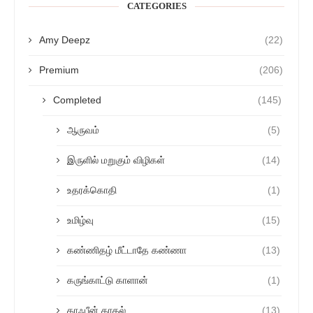
CATEGORIES
Amy Deepz
(22)
Premium
(206)
Completed
(145)
ஆருவம்
(5)
இருளில் மறுகும் விழிகள்
(14)
உதரக்கொதி
(1)
உமிழ்வு
(15)
கண்ணிதழ் மீட்டாதே கண்ணா
(13)
கருங்காட்டு காளான்
(1)
காஃபீன் காதல்
(13)