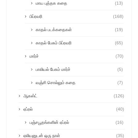
மாய புத்தக கதை
(13)
பிப்ரவரி
(168)
காதல் படக்கதைகள்
(19)
காதல் பேசும் பிப்ரவரி
(65)
மார்ச்
(70)
பாலியல் பேசும் மார்ச்
(5)
வஞ்சி சொல்லும் கதை
(7)
ஆகஸ்ட்
(126)
ஏப்ரல்
(40)
பஞ்சபூதங்களின் ஏப்ரல்
(16)
ஏலியனுடன் ஒரு நாள்
(35)