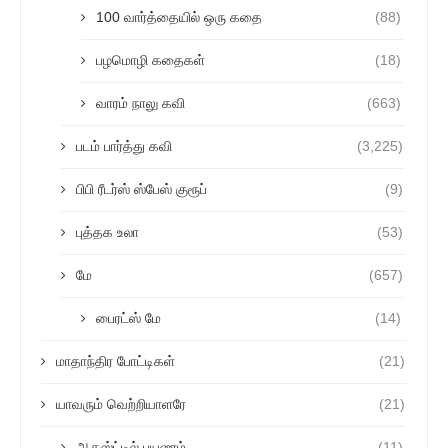
100 வார்த்தையில் ஒரு கதை
(88)
பழமொழி கதைகள்
(18)
வாரம் நாலு கவி
(663)
படம் பார்த்து கவி
(3,225)
பிபி ரீடர்ஸ் ஸ்பேஸ் குரூப்
(9)
புத்தக உலா
(53)
மே
(657)
பைரட்ஸ் மே
(14)
மாதாந்திர போட்டிகள்
(21)
யாவரும் வெற்றியாளரே
(21)
ஆகஸ்ட்டில் பயணம்
(11)