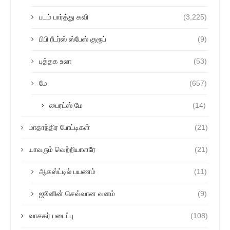
படம் பார்த்து கவி
(3,225)
பிபி ரீடர்ஸ் ஸ்பேஸ் குரூப்
(9)
புத்தக உலா
(53)
மே
(657)
பைரட்ஸ் மே
(14)
மாதாந்திர போட்டிகள்
(21)
யாவரும் வெற்றியாளரே
(21)
ஆகஸ்ட்டில் பயணம்
(11)
ஜூனின் செவ்வான வனம்
(9)
வாசகர் படைப்பு
(108)