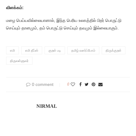
விளக்கம்:
மழை பெய்யவில்லையானால், இந்த பெரிய உலகத்தில் பிறர் பொருட்டு
செய்யும் தானமும், தம் பொருட்டு செய்யும் தவமும் இல்லையாகும்.
எமி
எமி தீப்ஸ்
குறள் படி
தமிழ் வளர்ப்போம்
திருக்குறள்
திருவள்ளுவர்
0 comment
0
NIRMAL