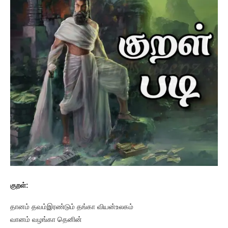
குறள்:
தானம் தவம்இரண்டும் தங்கா வியன்உலகம்
வானம் வழங்கா தெனின்