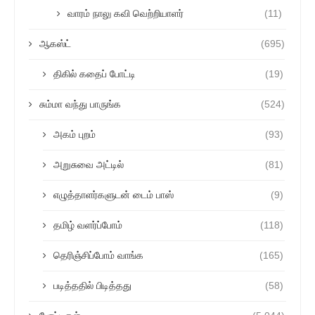
வாரம் நாலு கவி வெற்றியாளர்
(11)
ஆகஸ்ட்
(695)
திகில் கதைப் போட்டி
(19)
சும்மா வந்து பாருங்க
(524)
அகம் புறம்
(93)
அறுசுவை அட்டில்
(81)
எழுத்தாளர்களுடன் டைம் பாஸ்
(9)
தமிழ் வளர்ப்போம்
(118)
தெரிஞ்சிப்போம் வாங்க
(165)
படித்ததில் பிடித்தது
(58)