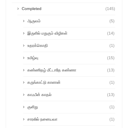
Completed
(145)
ஆருவம்
(5)
இருளில் மறுகும் விழிகள்
(14)
உதரக்கொதி
(1)
உமிழ்வு
(15)
கண்ணிதழ் மீட்டாதே கண்ணா
(13)
கருங்காட்டு காளான்
(1)
காஃபீன் காதல்
(13)
குளிறு
(1)
சாரலில் நனையவா
(1)