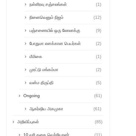
நள்ளிரவு சஞ்சலங்கள்
(1)
நினைவெனும் நிஜம்
(12)
பஞ்சணையில் ஒரு லோலாக்கு
(9)
போதுமா எனக்கான பெயர்கள்
(2)
மீமிகை
(1)
முரட்டு மங்கம்மா
(2)
வன்ம திருப்தி
(5)
Ongoing
(61)
ஆகர்ஷிய அகமுகா
(61)
அறிவிப்புகள்
(85)
10 வரி கதை வெற்றியாளர்
(11)