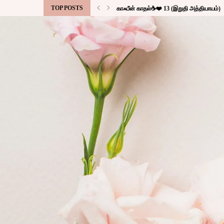
TOP POSTS
காஃபீன் காதல்☕❤️ 13 (இறுதி அத்தியாயம்)