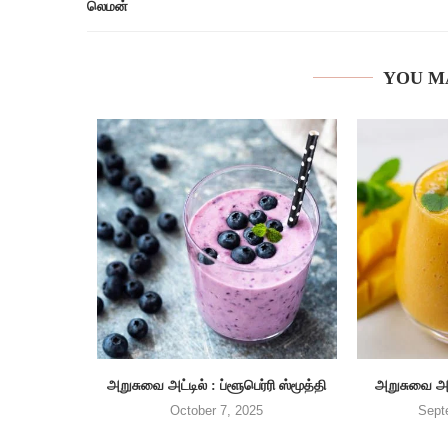
லெமன்
YOU M
அறுசுவை அட்டில் : ப்ளூபெர்ரி ஸ்மூத்தி
அறுசுவை அட்
October 7, 2025
Sept