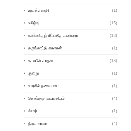
உதரக்கொதி
(1)
உமிழ்வு
(15)
கண்ணிதழ் மீட்டாதே கண்ணா
(13)
கருங்காட்டு காளான்
(1)
காஃபீன் காதல்
(13)
குளிறு
(1)
சாரலில் நனையவா
(1)
சொல்லாத சுவாரசியம்
(4)
சோரி
(1)
திரவ சாபம்
(4)