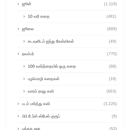
ஜூன்
(1,119)
10 வரி கதை
(481)
ஜூலை
(889)
கடவுளிடம் ஐந்து கேள்விகள்
(49)
நவம்பர்
(770)
100 வார்த்தையில் ஒரு கதை
(88)
பழமொழி கதைகள்
(18)
வாரம் நாலு கவி
(663)
படம் பார்த்து கவி
(3,225)
பிபி ரீடர்ஸ் ஸ்பேஸ் குரூப்
(9)
புத்தக உலா
(53)