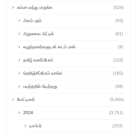
சும்மா வந்து பாருங்க
(524)
அகம் புறம்
(93)
அறுசுவை அட்டில்
(81)
எழுத்தாளர்களுடன் டைம் பாஸ்
(9)
தமிழ் வளர்ப்போம்
(118)
தெரிஞ்சிப்போம் வாங்க
(165)
படித்ததில் பிடித்தது
(58)
போட்டிகள்
(5,044)
2024
(3,751)
டிசம்பர்
(253)