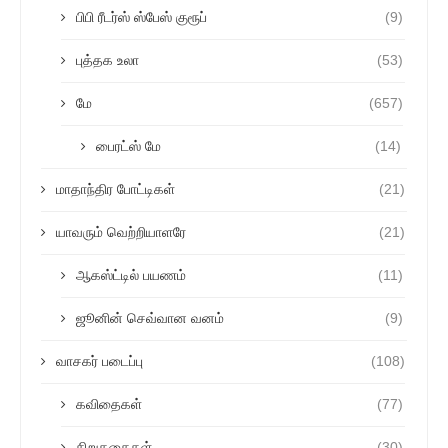
பிபி ரீடர்ஸ் ஸ்பேஸ் குரூப்
(9)
புத்தக உலா
(53)
மே
(657)
பைரட்ஸ் மே
(14)
மாதாந்திர போட்டிகள்
(21)
யாவரும் வெற்றியாளரே
(21)
ஆகஸ்ட்டில் பயணம்
(11)
ஜூனின் செவ்வான வனம்
(9)
வாசகர் படைப்பு
(108)
கவிதைகள்
(77)
சிறுகதைகள்
(30)