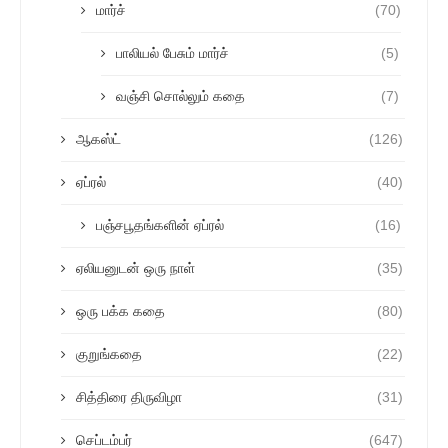
மார்ச்
(70)
பாலியல் பேசும் மார்ச்
(5)
வஞ்சி சொல்லும் கதை
(7)
ஆகஸ்ட்
(126)
ஏப்ரல்
(40)
பஞ்சபூதங்களின் ஏப்ரல்
(16)
ஏலியனுடன் ஒரு நாள்
(35)
ஒரு பக்க கதை
(80)
குறுங்கதை
(22)
சித்திரை திருவிழா
(31)
செப்டம்பர்
(647)