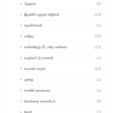
ஆருவம்
(5)
இருளில் மறுகும் விழிகள்
(14)
உதரக்கொதி
(1)
உமிழ்வு
(15)
கண்ணிதழ் மீட்டாதே கண்ணா
(13)
கருங்காட்டு காளான்
(1)
காஃபீன் காதல்
(13)
குளிறு
(1)
சாரலில் நனையவா
(1)
சொல்லாத சுவாரசியம்
(4)
சோரி
(1)