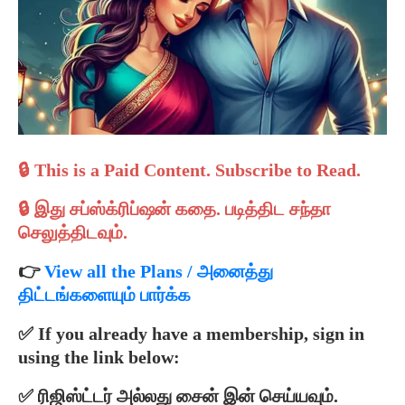
🔒 This is a Paid Content. Subscribe to Read.
🔒 இது சப்ஸ்க்ரிப்ஷன் கதை.
படித்திட
சந்தா
செலுத்திடவும்.
👉
View all the Plans / அனைத்து
திட்டங்களையும் பார்க்க
✅ If you already have a membership, sign in
using the link below:
✅ ரிஜிஸ்ட்டர் அல்லது சைன் இன் செய்யவும்.