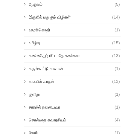
ஆருவம்
(5)
இருளில் மறுகும் விழிகள்
(14)
உதரக்கொதி
(1)
உமிழ்வு
(15)
கண்ணிதழ் மீட்டாதே கண்ணா
(13)
கருங்காட்டு காளான்
(1)
காஃபீன் காதல்
(13)
குளிறு
(1)
சாரலில் நனையவா
(1)
சொல்லாத சுவாரசியம்
(4)
சோரி
(1)