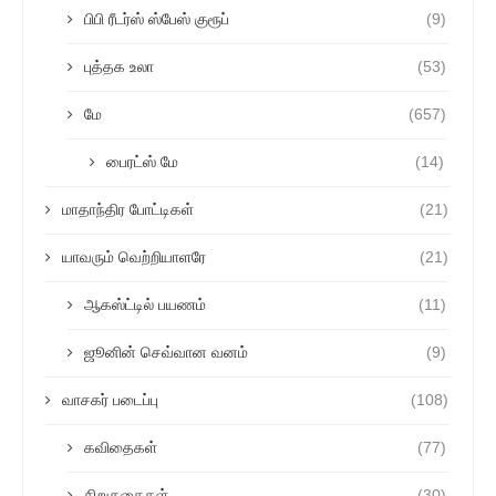
பிபி ரீடர்ஸ் ஸ்பேஸ் குரூப்
(9)
புத்தக உலா
(53)
மே
(657)
பைரட்ஸ் மே
(14)
மாதாந்திர போட்டிகள்
(21)
யாவரும் வெற்றியாளரே
(21)
ஆகஸ்ட்டில் பயணம்
(11)
ஜூனின் செவ்வான வனம்
(9)
வாசகர் படைப்பு
(108)
கவிதைகள்
(77)
சிறுகதைகள்
(30)