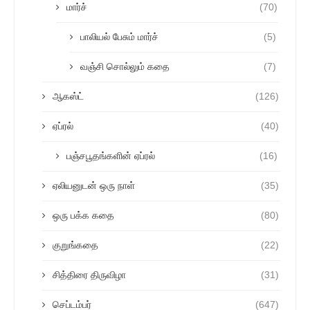
மார்ச்
(70)
பாலியல் பேசும் மார்ச்
(5)
வஞ்சி சொல்லும் கதை
(7)
ஆகஸ்ட்
(126)
ஏப்ரல்
(40)
பஞ்சபூதங்களின் ஏப்ரல்
(16)
ஏலியனுடன் ஒரு நாள்
(35)
ஒரு பக்க கதை
(80)
குறுங்கதை
(22)
சித்திரை திருவிழா
(31)
செப்டம்பர்
(647)