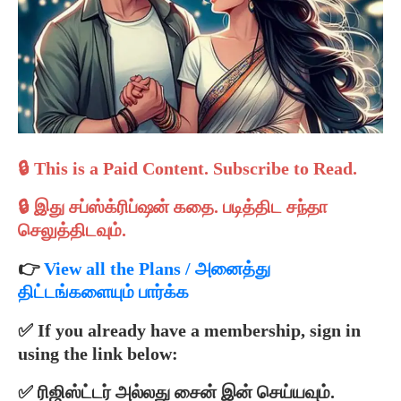
🔒 This is a Paid Content. Subscribe to Read.
🔒 இது சப்ஸ்க்ரிப்ஷன் கதை.
படித்திட
சந்தா
செலுத்திடவும்.
👉
View all the Plans / அனைத்து
திட்டங்களையும் பார்க்க
✅ If you already have a membership, sign in
using the link below:
✅ ரிஜிஸ்ட்டர் அல்லது சைன் இன் செய்யவும்.