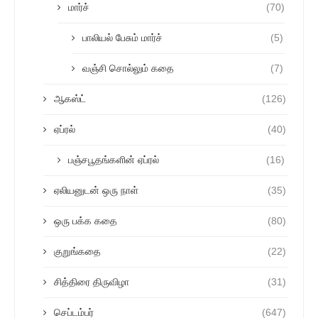
மார்ச்
(70)
பாலியல் பேசும் மார்ச்
(5)
வஞ்சி சொல்லும் கதை
(7)
ஆகஸ்ட்
(126)
ஏப்ரல்
(40)
பஞ்சபூதங்களின் ஏப்ரல்
(16)
ஏலியனுடன் ஒரு நாள்
(35)
ஒரு பக்க கதை
(80)
குறுங்கதை
(22)
சித்திரை திருவிழா
(31)
செப்டம்பர்
(647)