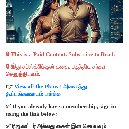
🔒 This is a Paid Content. Subscribe to Read.
🔒 இது சப்ஸ்க்ரிப்ஷன் கதை.
படித்திட
சந்தா
செலுத்திடவும்.
👉
View all the Plans / அனைத்து
திட்டங்களையும் பார்க்க
✅ If you already have a membership, sign in
using the link below:
✅ ரிஜிஸ்ட்டர் அல்லது சைன் இன் செய்யவும்.