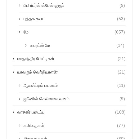
பிபி ரீடர்ஸ் ஸ்பேஸ் குரூப்
(9)
புத்தக உலா
(53)
மே
(657)
பைரட்ஸ் மே
(14)
மாதாந்திர போட்டிகள்
(21)
யாவரும் வெற்றியாளரே
(21)
ஆகஸ்ட்டில் பயணம்
(11)
ஜூனின் செவ்வான வனம்
(9)
வாசகர் படைப்பு
(108)
கவிதைகள்
(77)
சிறுகதைகள்
(30)