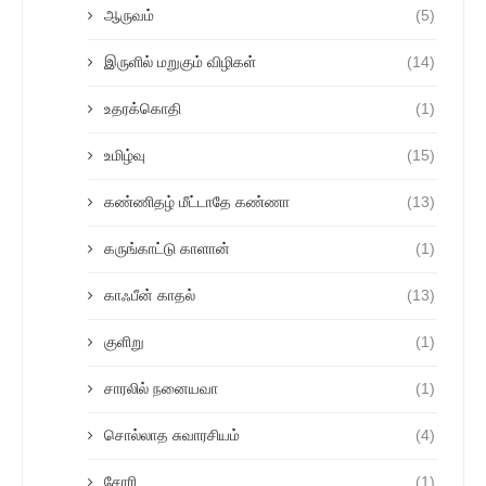
ஆருவம்
(5)
இருளில் மறுகும் விழிகள்
(14)
உதரக்கொதி
(1)
உமிழ்வு
(15)
கண்ணிதழ் மீட்டாதே கண்ணா
(13)
கருங்காட்டு காளான்
(1)
காஃபீன் காதல்
(13)
குளிறு
(1)
சாரலில் நனையவா
(1)
சொல்லாத சுவாரசியம்
(4)
சோரி
(1)