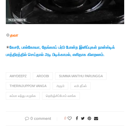
💠
தவா
✴️
கேசரி, பால்கோவா, தேங்காய் பர்பி போன்ற இனிப்புகள் நான்ஸ்டிக்
பாத்திரத்தில் செய்தால் அடி பிடிக்காமல், எளிதாக கிளறலாம்.
AMYDEEPZ
AROOBI
SUMMA VANTHU PARUNGGA
THERINJUPPOM VANGA
அரூபி
எமி தீப்ஸ்
சும்மா வந்து பாருங்க
தெரிஞ்சிப்போம் வாங்க
0 comment
0