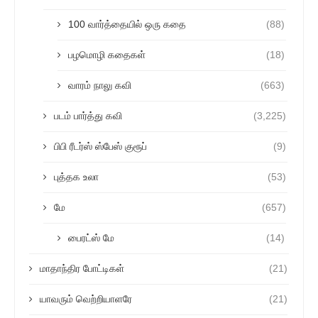
100 வார்த்தையில் ஒரு கதை
(88)
பழமொழி கதைகள்
(18)
வாரம் நாலு கவி
(663)
படம் பார்த்து கவி
(3,225)
பிபி ரீடர்ஸ் ஸ்பேஸ் குரூப்
(9)
புத்தக உலா
(53)
மே
(657)
பைரட்ஸ் மே
(14)
மாதாந்திர போட்டிகள்
(21)
யாவரும் வெற்றியாளரே
(21)