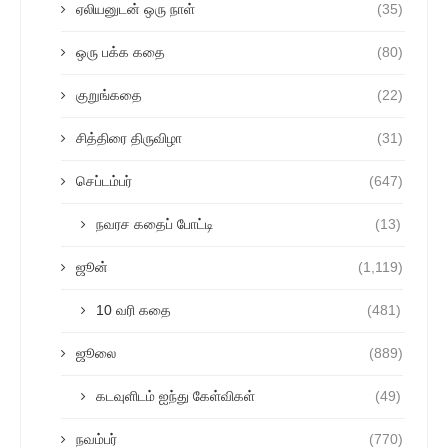
ஏலியனுடன் ஒரு நாள்
(35)
ஒரு பக்க கதை
(80)
குறுங்கதை
(22)
சித்திரை திருவிழா
(31)
செப்டம்பர்
(647)
நவரச கதைப் போட்டி
(13)
ஜூன்
(1,119)
10 வரி கதை
(481)
ஜூலை
(889)
கடவுளிடம் ஐந்து கேள்விகள்
(49)
நவம்பர்
(770)