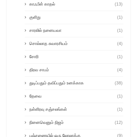
காஃபீன் காதல்
(13)
குளிறு
(1)
சாரலில் நனையவா
(1)
சொல்லாத சுவாரசியம்
(4)
சோரி
(1)
திரவ சாபம்
(4)
துடிப்பதும் தவிப்பதும் உனக்காக
(38)
தேவை
(1)
நள்ளிரவு சஞ்சலங்கள்
(1)
நினைவெனும் நிஜம்
(12)
பஞ்சணையில் ஒரு லோலாக்கு
(9)