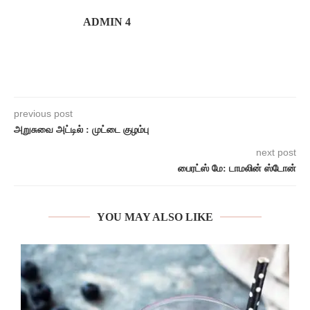
ADMIN 4
previous post
அறுசுவை அட்டில் : முட்டை குழம்பு
next post
பைரட்ஸ் மே: டாமலின் ஸ்டோன்
YOU MAY ALSO LIKE