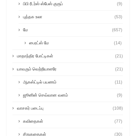
பிபி ரீடர்ஸ் ஸ்பேஸ் குரூப்
(9)
புத்தக உலா
(53)
மே
(657)
பைரட்ஸ் மே
(14)
மாதாந்திர போட்டிகள்
(21)
யாவரும் வெற்றியாளரே
(21)
ஆகஸ்ட்டில் பயணம்
(11)
ஜூனின் செவ்வான வனம்
(9)
வாசகர் படைப்பு
(108)
கவிதைகள்
(77)
சிறுகதைகள்
(30)