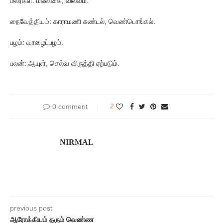
மலர்கள்: மல்லிகை, வில்வம்.
நைவேத்தியம்: காராமணி சுண்டல், வெண்பொங்கல்.
பழம்: வாழைப்பழம்.
பலன்: ஆயுள், செல்வ விருத்தி ஏற்படும்.
0 comment
2
NIRMAL
previous post
ஆரோக்கியம் தரும் வெண்ண