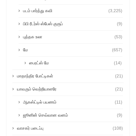
படம் பார்த்து கவி
(3,225)
பிபி ரீடர்ஸ் ஸ்பேஸ் குரூப்
(9)
புத்தக உலா
(53)
மே
(657)
பைரட்ஸ் மே
(14)
மாதாந்திர போட்டிகள்
(21)
யாவரும் வெற்றியாளரே
(21)
ஆகஸ்ட்டில் பயணம்
(11)
ஜூனின் செவ்வான வனம்
(9)
வாசகர் படைப்பு
(108)