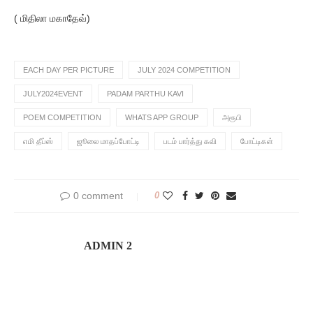
( மிதிலா மகாதேவ்)
EACH DAY PER PICTURE
JULY 2024 COMPETITION
JULY2024EVENT
PADAM PARTHU KAVI
POEM COMPETITION
WHATS APP GROUP
அரூபி
எமி தீப்ஸ்
ஜூலை மாதப்போட்டி
படம் பார்த்து கவி
போட்டிகள்
0 comment
0
ADMIN 2