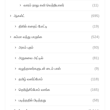
வாரம் நாலு கவி வெற்றியாளர்
(11)
ஆகஸ்ட்
(695)
திகில் கதைப் போட்டி
(19)
சும்மா வந்து பாருங்க
(524)
அகம் புறம்
(93)
அறுசுவை அட்டில்
(81)
எழுத்தாளர்களுடன் டைம் பாஸ்
(9)
தமிழ் வளர்ப்போம்
(118)
தெரிஞ்சிப்போம் வாங்க
(165)
படித்ததில் பிடித்தது
(58)