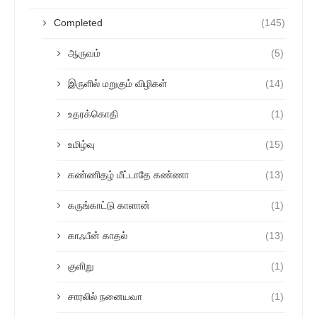
Completed
(145)
ஆருவம்
(5)
இருளில் மறுகும் விழிகள்
(14)
உதரக்கொதி
(1)
உமிழ்வு
(15)
கண்ணிதழ் மீட்டாதே கண்ணா
(13)
கருங்காட்டு காளான்
(1)
காஃபீன் காதல்
(13)
குளிறு
(1)
சாரலில் நனையவா
(1)