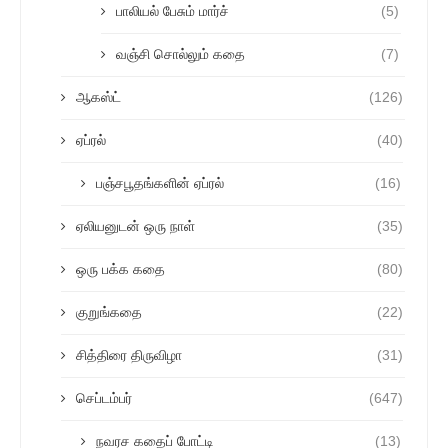
பாலியல் பேசும் மார்ச்
(5)
வஞ்சி சொல்லும் கதை
(7)
ஆகஸ்ட்
(126)
ஏப்ரல்
(40)
பஞ்சபூதங்களின் ஏப்ரல்
(16)
ஏலியனுடன் ஒரு நாள்
(35)
ஒரு பக்க கதை
(80)
குறுங்கதை
(22)
சித்திரை திருவிழா
(31)
செப்டம்பர்
(647)
நவரச கதைப் போட்டி
(13)