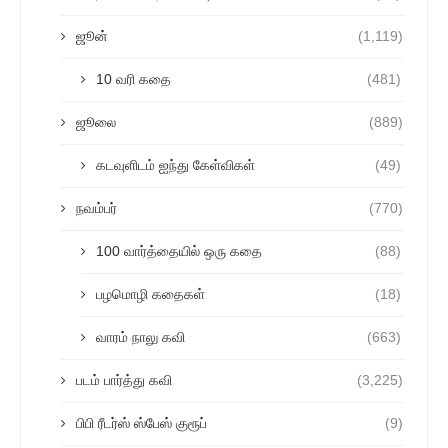
ஜூன்
(1,119)
10 வரி கதை
(481)
ஜூலை
(889)
கடவுளிடம் ஐந்து கேள்விகள்
(49)
நவம்பர்
(770)
100 வார்த்தையில் ஒரு கதை
(88)
பழமொழி கதைகள்
(18)
வாரம் நாலு கவி
(663)
படம் பார்த்து கவி
(3,225)
பிபி ரீடர்ஸ் ஸ்பேஸ் குரூப்
(9)