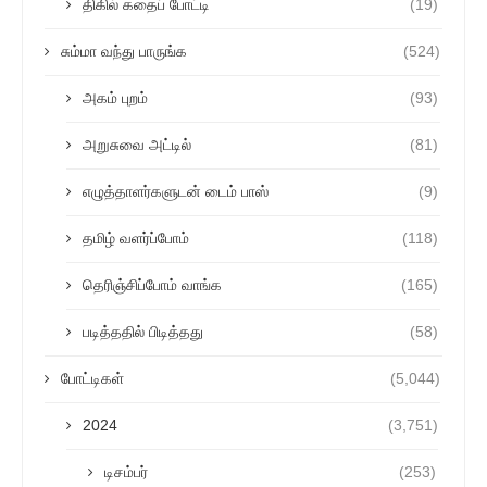
திகில் கதைப் போட்டி
(19)
சும்மா வந்து பாருங்க
(524)
அகம் புறம்
(93)
அறுசுவை அட்டில்
(81)
எழுத்தாளர்களுடன் டைம் பாஸ்
(9)
தமிழ் வளர்ப்போம்
(118)
தெரிஞ்சிப்போம் வாங்க
(165)
படித்ததில் பிடித்தது
(58)
போட்டிகள்
(5,044)
2024
(3,751)
டிசம்பர்
(253)