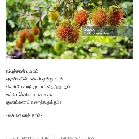
ரம்புத்தான் பழமும்
ஆண்களின் மனசும் ஒன்று தான்
வெளியே கரடு முரடாய் தெரிந்தாலும்
உள்ளே இனிமையான சுவை
குணங்களாய் நிறைந்திருக்கும்!
-லி.நௌஷாத் கான்-
EACH DAY PER PICTURE
PADAM PARTHU KAVI