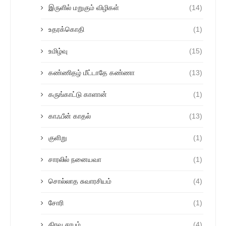
இருளில் மறுகும் விழிகள்
(14)
உதரக்கொதி
(1)
உமிழ்வு
(15)
கண்ணிதழ் மீட்டாதே கண்ணா
(13)
கருங்காட்டு காளான்
(1)
காஃபீன் காதல்
(13)
குளிறு
(1)
சாரலில் நனையவா
(1)
சொல்லாத சுவாரசியம்
(4)
சோரி
(1)
திரவ சாபம்
(4)