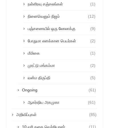
நள்ளிரவு சஞ்சலங்கள்
(1)
நினைவெனும் நிஜம்
(12)
பஞ்சணையில் ஒரு லோலாக்கு
(9)
போதுமா எனக்கான பெயர்கள்
(2)
மீமிகை
(1)
முரட்டு மங்கம்மா
(2)
வன்ம திருப்தி
(5)
Ongoing
(61)
ஆகர்ஷிய அகமுகா
(61)
அறிவிப்புகள்
(85)
10 வரி கதை வெற்றியாளர்
(11)