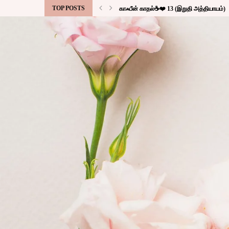
TOP POSTS
காஃபீன் காதல்☕❤️ 13 (இறுதி அத்தியாயம்)