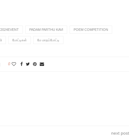
2024EVENT
PADAM PARTHU KAVI
POEM COMPETITION
வி
போட்டிகள்
மே மாதப்போட்டி
0
next post