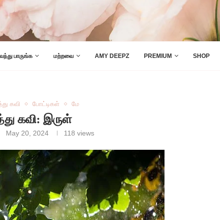
 வந்து பாருங்க
மற்றவை
AMY DEEPZ
PREMIUM
SHOP
த்து கவி
போட்டிகள்
மே
த்து கவி: இருள்
May 20, 2024
118
views