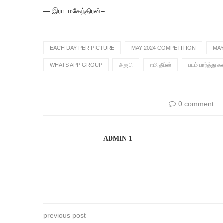
— இரா. மகேந்திரன்–
EACH DAY PER PICTURE
MAY 2024 COMPETITION
MAY
WHATS APP GROUP
அரூபி
எமி தீப்ஸ்
படம் பார்த்து க
0 comment
ADMIN 1
previous post