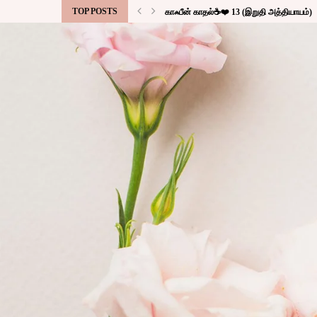
TOP POSTS
காஃபீன் காதல்☕❤️ 13 (இறுதி அத்தியாயம்)