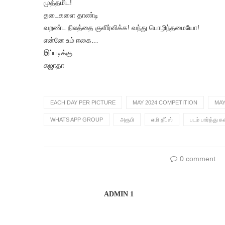
முத்தமிட!
தடைகளை தாண்டி
வறண்ட நிலத்தை குளிர்விக்க! வந்து பொழிந்தமையோ!
என்னே உம் ஈகை…
இப்படிக்கு
சுஜாதா
EACH DAY PER PICTURE
MAY 2024 COMPETITION
MAY
WHATS APP GROUP
அரூபி
எமி தீப்ஸ்
படம் பார்த்து க
0 comment
ADMIN 1