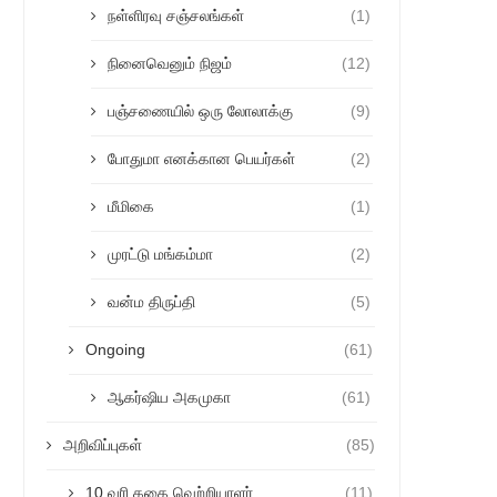
நள்ளிரவு சஞ்சலங்கள்
(1)
நினைவெனும் நிஜம்
(12)
பஞ்சணையில் ஒரு லோலாக்கு
(9)
போதுமா எனக்கான பெயர்கள்
(2)
மீமிகை
(1)
முரட்டு மங்கம்மா
(2)
வன்ம திருப்தி
(5)
Ongoing
(61)
ஆகர்ஷிய அகமுகா
(61)
அறிவிப்புகள்
(85)
10 வரி கதை வெற்றியாளர்
(11)