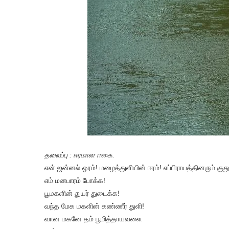
தலைப்பு : ஈரமான ஈகை.
என் ஜன்னல் ஓரம்! மழைத்துளியின் ஈரம்! எப்பிராயத்தினரும் குத
எம் மனபாரம் போக்க!
பூமகளின் துயர் துடைக்க!
வந்த மேக மகளின் கண்ணீர் துளி!
வான மகனே தம் பூமித்தாயவளை