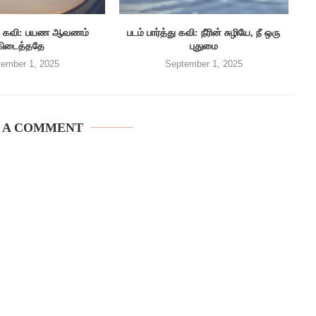
த்து கவி: பயண ஆவணம்
படம் பார்த்து கவி: நீரின் சுழியே, நீ ஒரு
கிடைத்ததே
புதுமை
ember 1, 2025
September 1, 2025
 A COMMENT