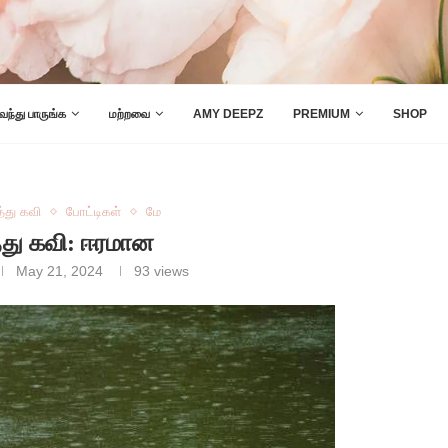
 வந்து பாருங்க
மற்றவை
AMY DEEPZ
PREMIUM
SHOP
த்து கவி
போட்டிகள்
மே
த்து கவி: ஈரமான
May 21, 2024
93
views