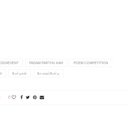
2024EVENT
PADAM PARTHU KAVI
POEM COMPETITION
வி
போட்டிகள்
மே மாதப்போட்டி
0