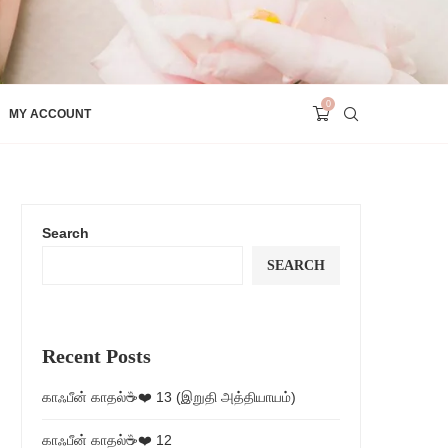
0
MY ACCOUNT
Search
SEARCH
Recent Posts
காஃபீன் காதல்☕❤️ 13 (இறுதி அத்தியாயம்)
காஃபீன் காதல்☕❤️ 12