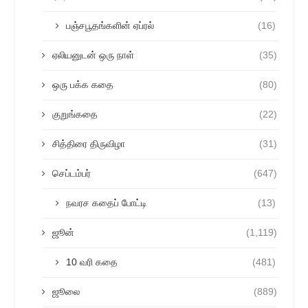
பஞ்சபூதங்களின் ஏப்ரல்
(16)
ஏலியனுடன் ஒரு நாள்
(35)
ஒரு பக்க கதை
(80)
குறுங்கதை
(22)
சித்திரை திருவிழா
(31)
செப்டம்பர்
(647)
நவரச கதைப் போட்டி
(13)
ஜூன்
(1,119)
10 வரி கதை
(481)
ஜூலை
(889)