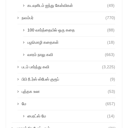
கடவுளிடம் ஐந்து கேள்விகள்
(49)
நவம்பர்
(770)
100 வார்த்தையில் ஒரு கதை
(88)
பழமொழி கதைகள்
(18)
வாரம் நாலு கவி
(663)
படம் பார்த்து கவி
(3,225)
பிபி ரீடர்ஸ் ஸ்பேஸ் குரூப்
(9)
புத்தக உலா
(53)
மே
(657)
பைரட்ஸ் மே
(14)