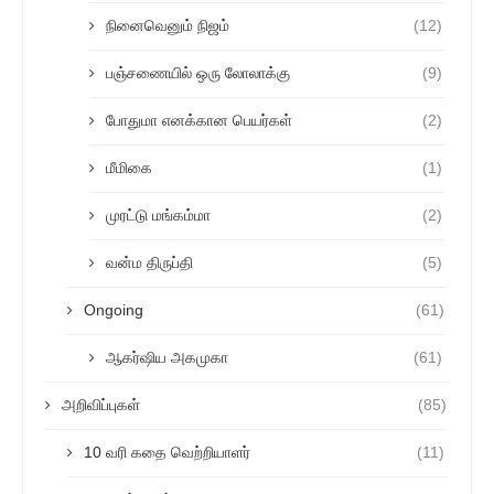
நினைவெனும் நிஜம்
(12)
பஞ்சணையில் ஒரு லோலாக்கு
(9)
போதுமா எனக்கான பெயர்கள்
(2)
மீமிகை
(1)
முரட்டு மங்கம்மா
(2)
வன்ம திருப்தி
(5)
Ongoing
(61)
ஆகர்ஷிய அகமுகா
(61)
அறிவிப்புகள்
(85)
10 வரி கதை வெற்றியாளர்
(11)