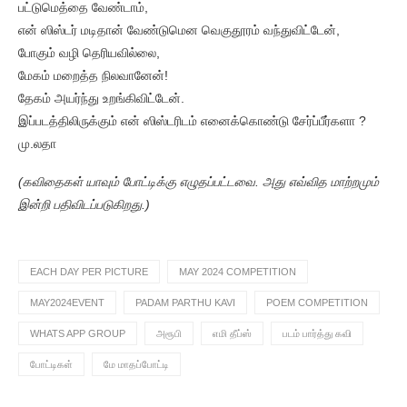
பட்டுமெத்தை வேண்டாம்,
என் ஸிஸ்டர் மடிதான் வேண்டுமென வெகுதூரம் வந்துவிட்டேன்,
போகும் வழி தெரியவில்லை,
மேகம் மறைத்த நிலவானேன்!
தேகம் அயர்ந்து உறங்கிவிட்டேன்.
இப்படத்திலிருக்கும் என் ஸிஸ்டரிடம் எனைக்கொண்டு சேர்ப்பீர்களா ?
மு.லதா
(கவிதைகள் யாவும் போட்டிக்கு எழுதப்பட்டவை. அது எவ்வித மாற்றமும்
இன்றி பதிவிடப்படுகிறது.)
EACH DAY PER PICTURE
MAY 2024 COMPETITION
MAY2024EVENT
PADAM PARTHU KAVI
POEM COMPETITION
WHATS APP GROUP
அரூபி
எமி தீப்ஸ்
படம் பார்த்து கவி
போட்டிகள்
மே மாதப்போட்டி