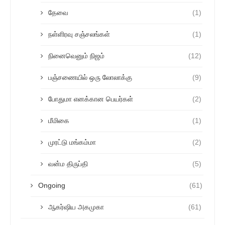
தேவை
(1)
நள்ளிரவு சஞ்சலங்கள்
(1)
நினைவெனும் நிஜம்
(12)
பஞ்சணையில் ஒரு லோலாக்கு
(9)
போதுமா எனக்கான பெயர்கள்
(2)
மீமிகை
(1)
முரட்டு மங்கம்மா
(2)
வன்ம திருப்தி
(5)
Ongoing
(61)
ஆகர்ஷிய அகமுகா
(61)