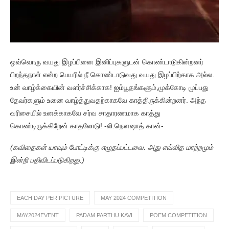
ஒவ்வொரு வயது இழப்பினை இனிப்புகளுடன் கொண்டாடுகின்றனர்
பிறந்தநாள் என்ற பெயரில் நீ கொண்டாடுவது வயது இழப்பிற்காக அல்ல.
உன் வாழ்க்கையின் வளர்ச்சிக்காக! ஐம்பூதங்களும்,முக்கோடி முப்பது
தேவர்களும் உனை வாழ்த்துவதற்காகவே காத்திருக்கின்றனர். அந்த
வரிசையில் உனக்காகவே சர்வ சாதாரணமாக காத்து
கொண்டிருக்கிறேன் காதலோடு! -லி.நௌஷாத் கான்-
(கவிதைகள் யாவும் போட்டிக்கு எழுதப்பட்டவை. அது எவ்வித மாற்றமும்
இன்றி பதிவிடப்படுகிறது.)
EACH DAY PER PICTURE
MAY 2024 COMPETITION
MAY2024EVENT
PADAM PARTHU KAVI
POEM COMPETITION