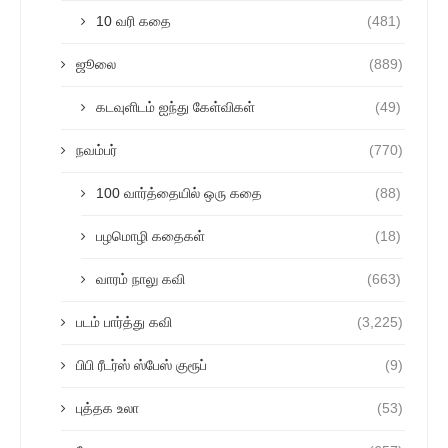
10 வரி கதை
(481)
ஜூலை
(889)
கடவுளிடம் ஐந்து கேள்விகள்
(49)
நவம்பர்
(770)
100 வார்த்தையில் ஒரு கதை
(88)
பழமொழி கதைகள்
(18)
வாரம் நாலு கவி
(663)
படம் பார்த்து கவி
(3,225)
பிபி ரீடர்ஸ் ஸ்பேஸ் குரூப்
(9)
புத்தக உலா
(53)