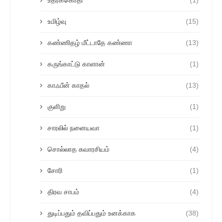
உதரக்கொதி
(1)
உமிழ்வு
(15)
கண்ணிதழ் மீட்டாதே கண்ணா
(13)
கருங்காட்டு காளான்
(1)
காஃபீன் காதல்
(13)
குளிறு
(1)
சாரலில் நனையவா
(1)
சொல்லாத சுவாரசியம்
(4)
சோரி
(1)
திரவ சாபம்
(4)
துடிப்பதும் தவிப்பதும் உனக்காக
(38)