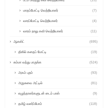
மாதப்போட்டி வெற்றியாளர்
(7)
வாரப்போட்டி வெற்றியாளர்
(4)
வாரம் நாலு கவி வெற்றியாளர்
(11)
ஆகஸ்ட்
(695)
திகில் கதைப் போட்டி
(19)
சும்மா வந்து பாருங்க
(524)
அகம் புறம்
(93)
அறுசுவை அட்டில்
(81)
எழுத்தாளர்களுடன் டைம் பாஸ்
(9)
தமிழ் வளர்ப்போம்
(118)