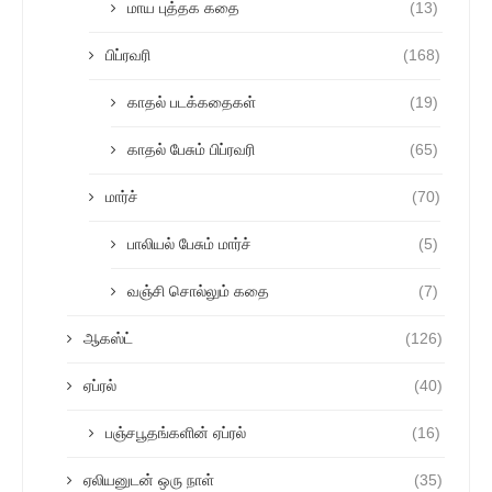
மாய புத்தக கதை
(13)
பிப்ரவரி
(168)
காதல் படக்கதைகள்
(19)
காதல் பேசும் பிப்ரவரி
(65)
மார்ச்
(70)
பாலியல் பேசும் மார்ச்
(5)
வஞ்சி சொல்லும் கதை
(7)
ஆகஸ்ட்
(126)
ஏப்ரல்
(40)
பஞ்சபூதங்களின் ஏப்ரல்
(16)
ஏலியனுடன் ஒரு நாள்
(35)