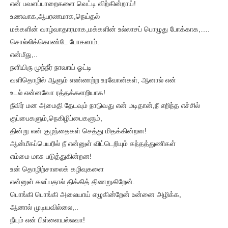
என் பவளப்பாறைகளை வெட்டி விற்கின்றாய்!
உணவாக,ஆபரணமாக,நெய்தல்
மக்களின் வாழ்வாதாரமாக,மக்களின் உல்லாசப் பொழுது போக்காக,….
சொல்லிக்கொண்டே போகலாம்.
என்மீது,..
நளியிரு முந்நீர் நாவாய் ஓட்டி
வளிதொழில் ஆளும் எண்ணற்ற உரவோன்கள், ஆனால் என்
உடல் என்னவோ ரத்தக்களறியாக!
நீவிர் மன அமைதி தேடவும் நாடுவது என் மடிதான்,நீ எறிந்த எச்சில்
குப்பைகளும்,நெகிழிப்பைகளும்,
தின்று என் குழந்தைகள் செத்து மிதக்கின்றன!
ஆன்மீகப்பெயரில் நீ என்னுள் விட்டெறியும் கந்தத்துணிகள்
எம்மை மாசு படுத்துகின்றன!
உன் தொழிற்சாலைக் கழிவுகளை
என்னுள் கலப்பதால் திக்கித் திணறுகிறேன்.
பொங்கி பொங்கி அலையாய் எழுகின்றேன் உன்னை அழிக்க,
ஆனால் முடியவில்லை,..
நீயும் என் பிள்ளையல்லவா!