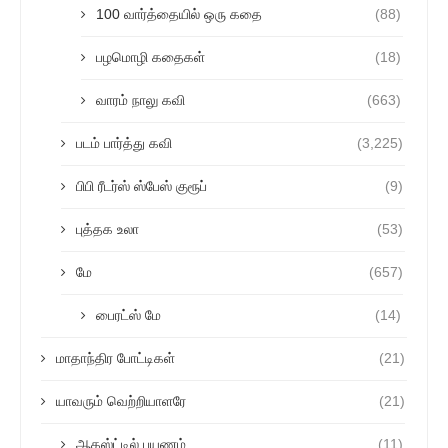
100 வார்த்தையில் ஒரு கதை
(88)
பழமொழி கதைகள்
(18)
வாரம் நாலு கவி
(663)
படம் பார்த்து கவி
(3,225)
பிபி ரீடர்ஸ் ஸ்பேஸ் குரூப்
(9)
புத்தக உலா
(53)
மே
(657)
பைரட்ஸ் மே
(14)
மாதாந்திர போட்டிகள்
(21)
யாவரும் வெற்றியாளரே
(21)
ஆகஸ்ட்டில் பயணம்
(11)