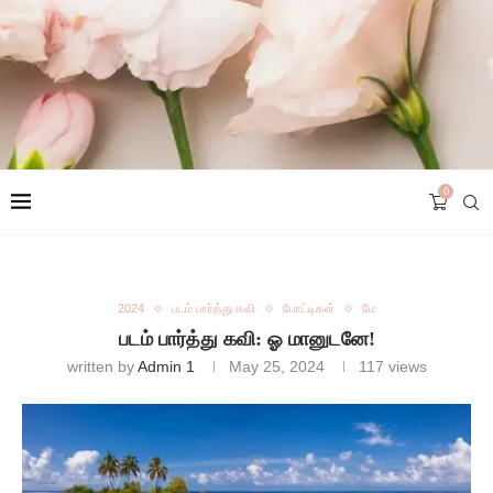
0
2024
படம் பார்த்து கவி
போட்டிகள்
மே
படம் பார்த்து கவி: ஓ மானுடனே!
written by
Admin 1
May 25, 2024
117
views