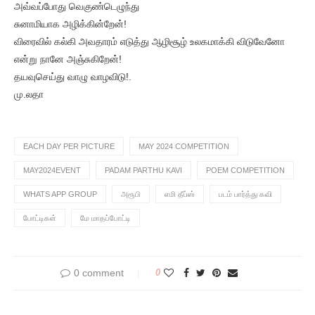
அவ்வப்போது வெகுண்டெழுந்து
சுனாமியாக அழிக்கின்றேன்!
விரைவில் கல்கி அவதாரம் எடுத்து ஆழிசூழ் உலகமாக்கி விடுவேனோ
என்று நானே அஞ்சுகிறேன்!
தயவுசெய்து வாழு வாழவிடு!.
மு.லதா
EACH DAY PER PICTURE
MAY 2024 COMPETITION
MAY2024EVENT
PADAM PARTHU KAVI
POEM COMPETITION
WHATS APP GROUP
அரூபி
எமி தீப்ஸ்
படம் பார்த்து கவி
போட்டிகள்
மே மாதப்போட்டி
0 comment
0