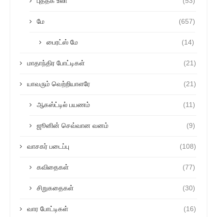
புத்தக உலா
(53)
மே
(657)
பைரட்ஸ் மே
(14)
மாதாந்திர போட்டிகள்
(21)
யாவரும் வெற்றியாளரே
(21)
ஆகஸ்ட்டில் பயணம்
(11)
ஜூனின் செவ்வான வனம்
(9)
வாசகர் படைப்பு
(108)
கவிதைகள்
(77)
சிறுகதைகள்
(30)
வார போட்டிகள்
(16)