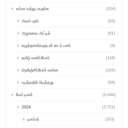
சும்மா வந்து பாருங்க
(524)
அகம் புறம்
(93)
அறுசுவை அட்டில்
(81)
எழுத்தாளர்களுடன் டைம் பாஸ்
(9)
தமிழ் வளர்ப்போம்
(118)
தெரிஞ்சிப்போம் வாங்க
(165)
படித்ததில் பிடித்தது
(58)
போட்டிகள்
(5,044)
2024
(3,751)
டிசம்பர்
(253)