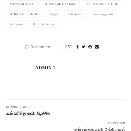
MAY2024EVENT
PADAM PARTHU KAVI
POEM COMPETITION
WHATS APP GROUP
அரூபி
எமி தீப்ஸ்
படம் பார்த்து கவி
போட்டிகள்
மே மாதப்போட்டி
0 comment
0
ADMIN 1
previous post
படம் பார்த்து கவி: நிழலிலே
next post
படம் பார்த்து கவி: அந்தி சாயும்