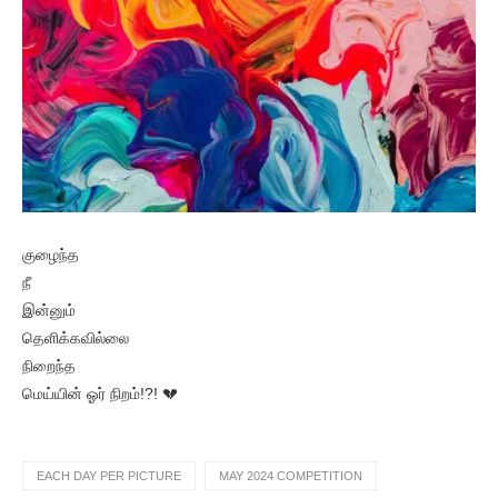
குழைந்த
நீ
இன்னும்
தெளிக்கவில்லை
நிறைந்த
மெய்யின் ஓர் நிறம்!?! 💔
EACH DAY PER PICTURE
MAY 2024 COMPETITION