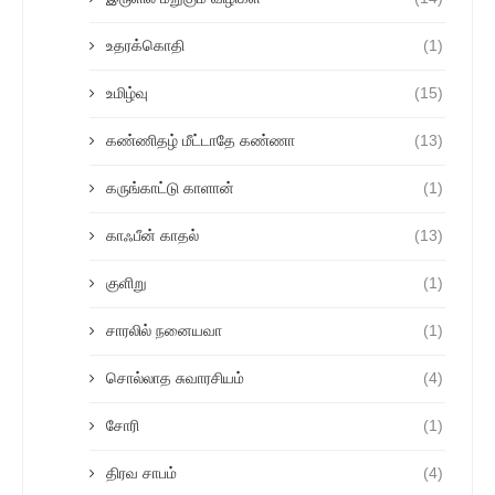
உதரக்கொதி
(1)
உமிழ்வு
(15)
கண்ணிதழ் மீட்டாதே கண்ணா
(13)
கருங்காட்டு காளான்
(1)
காஃபீன் காதல்
(13)
குளிறு
(1)
சாரலில் நனையவா
(1)
சொல்லாத சுவாரசியம்
(4)
சோரி
(1)
திரவ சாபம்
(4)