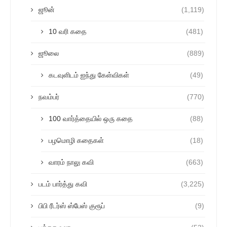
ஜூன்
(1,119)
10 வரி கதை
(481)
ஜூலை
(889)
கடவுளிடம் ஐந்து கேள்விகள்
(49)
நவம்பர்
(770)
100 வார்த்தையில் ஒரு கதை
(88)
பழமொழி கதைகள்
(18)
வாரம் நாலு கவி
(663)
படம் பார்த்து கவி
(3,225)
பிபி ரீடர்ஸ் ஸ்பேஸ் குரூப்
(9)