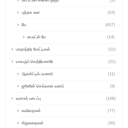
பிபி ரீடர்ஸ் ஸ்பேஸ் குரூப்
(9)
புத்தக உலா
(53)
மே
(657)
பைரட்ஸ் மே
(14)
மாதாந்திர போட்டிகள்
(21)
யாவரும் வெற்றியாளரே
(21)
ஆகஸ்ட்டில் பயணம்
(11)
ஜூனின் செவ்வான வனம்
(9)
வாசகர் படைப்பு
(108)
கவிதைகள்
(77)
சிறுகதைகள்
(30)